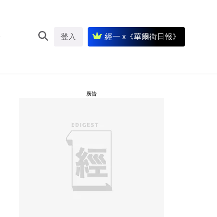
登入
經一 x《華爾街日報》
廣告