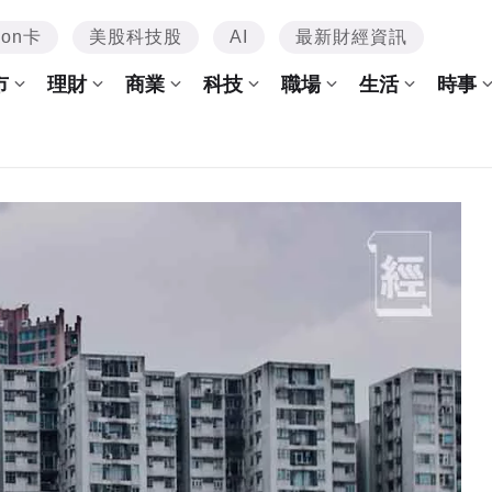
mon卡
美股科技股
AI
最新財經資訊
市
理財
商業
科技
職場
生活
時事