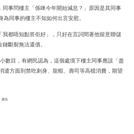
，同事問樓主「係咪今年開始減息？」原因是其同事
，但身為同事的樓主不知如何出言安慰。
「我都唔知點答佢好」，只好在言詞間著他留意聯儲
金鏈斷裂無法還債。
不是小數目，有網民認為，這個處境下樓主同事應該「盡
食消遣方面則禁吃刺身、龍蝦、壽司等高檔消費，期望
廣告