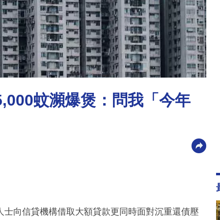
5,000蚊瀕爆煲：問我「今年
人士向信貸機構借取大額貸款更同時面對沉重還債壓