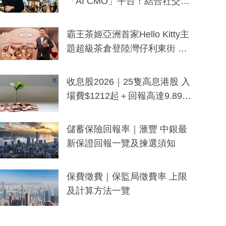
「AI CMO」平台！結合社交聆
聽與廣東話大模型 助中小企數
分鐘生成「貼地」宣傳短片
霸王茶姬亞洲首家Hello Kitty主
題超級茶倉登陸灣仔利東街 推
出首創「伯爵紅茶色」Hello Kitt
y及香港限定特調系列
收息股2026｜25隻高息港股 入
場費$1212起＋回報高達9.89
厘！持續更新
儲蓄保險回報率｜滙豐 中銀最
新保證回報一覽及揀選須知
保費徵費｜保監局徵費率 上限
及計算方法一覽