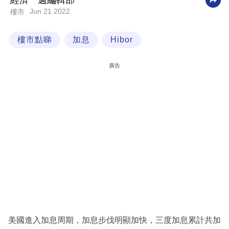
經濟一週編輯部
Jun 21 2022
樓市
科
技
樓市點睇
加息
Hibor
職
場
廣告
生
活
時
事
專
欄
訂
閱
專
美國進入加息周期，加息步伐明顯加快，三度加息累計共加
區