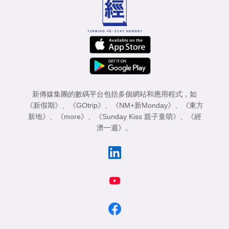
新傳媒集團的數碼平台包括多個網站和應用程式，如
《新假期》
、
《GOtrip》
、
《NM+新Monday》
、
《東方
新地》
、
《more》
、
《Sunday Kiss 親子童萌》
、
《經
濟一週》
。