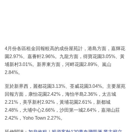
4月份各區租金回報較高的成份屋苑計，港島方面，嘉輝花
園2.97%、嘉薈軒2.96%。九龍方面，得寶花園3.05%、黃
埔新村3.01%。新界東方面，河畔花園2.89%、嵐山
2.84%。
至於新界西，麗都花園3.13%、荃威花園3.04%。主要屋苑
回報方面，康怡花園2.42%，海怡半島2.36%，太古城
2.21%，美孚新村2.92%，黃埔花園2.61%，新都城
2.48%，大埔中心2.66%，沙田第一城2.64%，嘉湖山莊
2.42%，Yoho Town 2.27%。
延伸閱讀：
加息收租｜投資客蝕120萬血濺凱滙 業主籲立