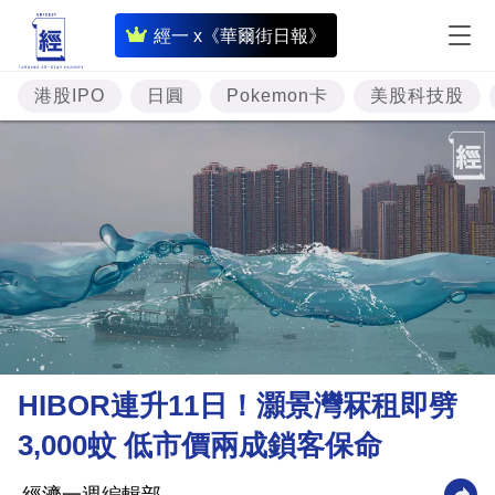
即
經一 x《華爾街日報》
時
財
港股IPO
日圓
Pokemon卡
美股科技股
經
專
題
投
資
樓
市
理
HIBOR連升11日！灝景灣冧租即劈
財
3,000蚊 低市價兩成鎖客保命
商
業