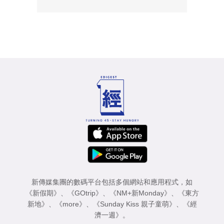
新傳媒集團的數碼平台包括多個網站和應用程式，如
《新假期》
、
《GOtrip》
、
《NM+新Monday》
、
《東方
新地》
、
《more》
、
《Sunday Kiss 親子童萌》
、
《經
濟一週》
。