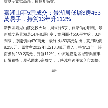
效應令意欲高漲，積極覓筍盤。
嘉湖山莊5宗成交：景湖居低層3房453
萬易手，持貨13年升112%
新界區嘉湖山莊交投火熱，周末錄5宗，買家信心明顯。最
新成交為景湖居14座低層H室，實用面積550平方呎，3房
間隔，原開價約470萬元，最終以453萬元沽出，實用呎價
8,236元。原業主2012年以213.8萬元購入，持貨13年，賬
面獲利239.2萬元，升值112%。中原地產副區域營業董事
伍耀祖指，屋苑周末5宗成交，反映減息後用家入市加快。
廣告