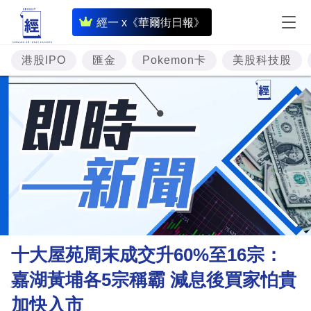
即
經一 x《華爾街日報》
時
財
港股IPO
匯金
Pokemon卡
美股科技股
經
專
題
投
資
樓
市
理
十大屋苑周末成交升60%至16宗：
財
嘉湖黃埔各5宗稱霸 減息後買家怕貴
商
加快入市
業