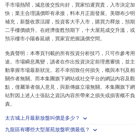
手市場熱鬧，減息後交投向好，買家怕遲買貴，入市決定加
快；業主合理議價即有承接，料本月正面發展。美聯布少明
補充，新盤收票活躍，投資客大手入市，購買力釋放，預期
二手樓價續升。在經濟復甦預期下，十大屋苑成交升溫，或
預示樓市小陽春延續，買家宜把握議價空間。
免責聲明：本專頁刊載的所有投資分析技巧，只可作參考用
途。市場瞬息萬變，讀者在作出投資決定前理應審慎，並主
動掌握市場最新狀況。若不幸招致任何損失，概與本刊及相
關作者無關。而本集團旗下網站或社交平台的網誌內容及觀
點，僅屬筆者個人意見，與新傳媒立場無關。本集團旗下網
站對因上述人士張貼之資訊內容所帶來之損失或損害概不負
責。
太古城上月最新放盤叫價是多少？
九龍區有哪些大型屋苑放盤呎價最低？