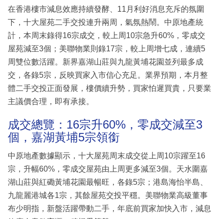
在香港樓市減息效應持續發酵、11月利好消息充斥的氛圍
下，十大屋苑二手交投連升兩周，氣氛熱鬧。中原地產統
計，本周末錄得16宗成交，較上周10宗急升60%，零成交
屋苑減至3個；美聯物業則錄17宗，較上周增七成，連續5
周雙位數活躍。新界嘉湖山莊與九龍黃埔花園並列最多成
交，各錄5宗，反映買家入市信心充足。業界預期，本月整
體二手交投正面發展，樓價續升勢，買家怕遲買貴，只要業
主議價合理，即有承接。
成交總覽：16宗升60%，零成交減至3
個，嘉湖黃埔5宗領銜
中原地產數據顯示，十大屋苑周末成交從上周10宗躍至16
宗，升幅60%，零成交屋苑由上周更多減至3個。天水圍嘉
湖山莊與紅磡黃埔花園最暢旺，各錄5宗；港島海怡半島、
九龍麗港城各1宗，其餘屋苑交投平穩。美聯物業高級董事
布少明指，新盤活躍帶動二手，年底前買家加快入市，減息