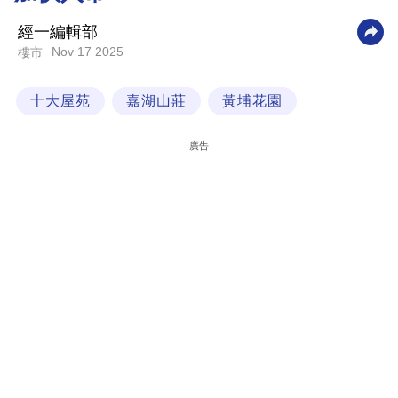
科
經一編輯部
技
Nov 17 2025
樓市
職
十大屋苑
嘉湖山莊
黃埔花園
場
生
廣告
活
時
事
專
欄
訂
閱
專
區