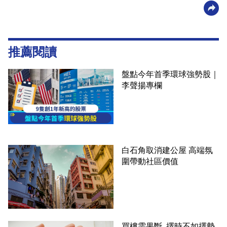
推薦閱讀
盤點今年首季環球強勢股｜
李聲揚專欄
白石角取消建公屋 高端氛
圍帶動社區價值
買樓需果斷 擇時不如擇勢