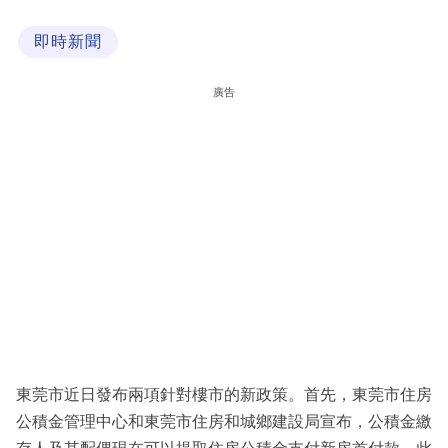
科
即時新聞
技
職
廣告
場
生
活
時
事
專
欄
訂
閱
東莞市近日發布兩項針對樓市的新政策。首先，東莞市住房
專
公積金管理中心和東莞市住房和城鄉建設局宣布，公積金繳
區