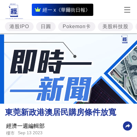
即
經一 x《華爾街日報》
時
財
港股IPO
日圓
Pokemon卡
美股科技股
經
專
題
投
資
樓
市
理
東莞新政港澳居民購房條件放寬
財
商
經濟一週編輯部
Sep 13 2023
樓市
業