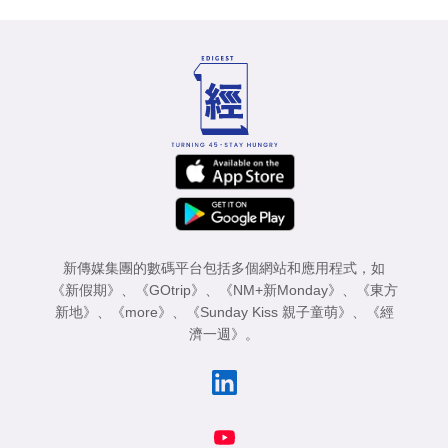
新傳媒集團的數碼平台包括多個網站和應用程式，如
《新假期》
、
《GOtrip》
、
《NM+新Monday》
、
《東方
新地》
、
《more》
、
《Sunday Kiss 親子童萌》
、
《經
濟一週》
。