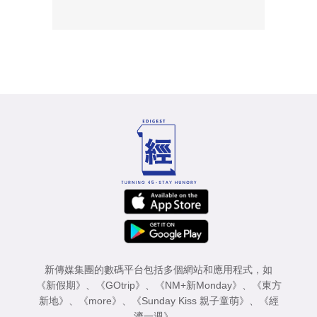
新傳媒集團的數碼平台包括多個網站和應用程式，如
《新假期》
、
《GOtrip》
、
《NM+新Monday》
、
《東方
新地》
、
《more》
、
《Sunday Kiss 親子童萌》
、
《經
濟一週》
。