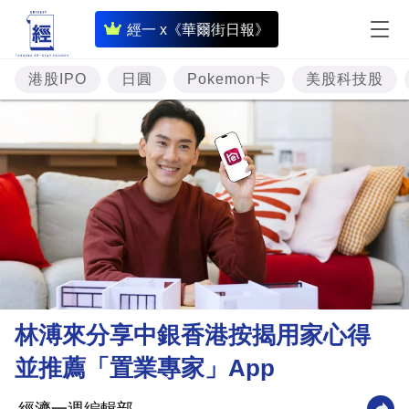
即
經一 x《華爾街日報》
時
財
港股IPO
日圓
Pokemon卡
美股科技股
經
專
題
投
資
樓
市
理
林溥來分享中銀香港按揭用家心得
財
並推薦「置業專家」App
商
業