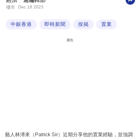
經濟一週編輯部
Dec 18 2023
樓市
科
技
中銀香港
即時新聞
按揭
置業
職
場
廣告
生
活
時
事
專
欄
訂
閱
專
藝人林溥來（Patrick Sir）近期分享他的置業經驗，並強調
區