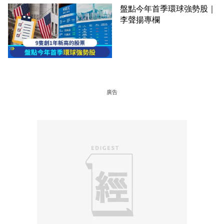
盤點今年首季環球強勢股｜
李聲揚專欄
廣告