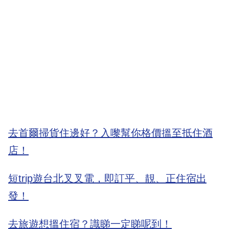
去首爾掃貨住邊好？入嚟幫你格價搵至抵住酒
店！
短trip遊台北叉叉電，即訂平、靚、正住宿出
發！
去旅遊想搵住宿？識睇一定睇呢到！