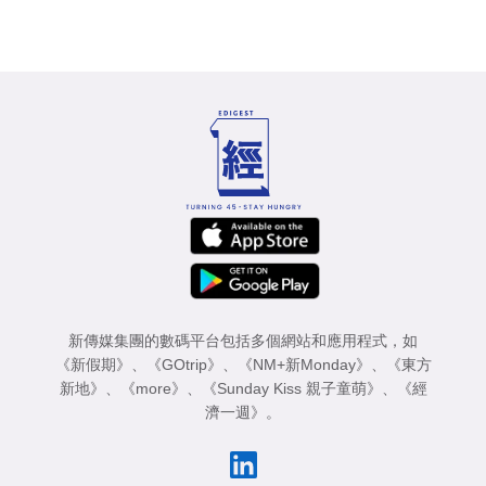
新傳媒集團的數碼平台包括多個網站和應用程式，如
《新假期》
、
《GOtrip》
、
《NM+新Monday》
、
《東方
新地》
、
《more》
、
《Sunday Kiss 親子童萌》
、
《經
濟一週》
。