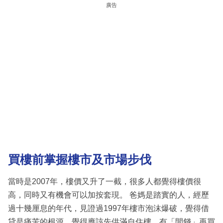
廣告
買樓前掌握樓市及市場步伐
當時是2007年，樓價又升了一截，很多人都覺得樓價很
高，同時又有機會可以加按套現。 爸媽是踏實的人，經歷
過十幾厘息的年代，見證過1997年樓市泡沫爆破，覺得借
貸是痛苦的根源，覺得應該先供滿自住樓，有「閒錢」再買