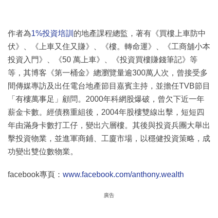
作者為
1%投資培訓
的地產課程總監，著有《買樓上車防中
伏》、《上車又住又賺》、《樓。轉命運》、《工商舖小本
投資入門》、《50 萬上車》、《投資買樓賺錢筆記》等
等，其博客《第一桶金》總瀏覽量逾300萬人次，曾接受多
間傳媒專訪及出任電台地產節目嘉賓主持，並擔任TVB節目
「有樓萬事足」顧問。2000年科網股爆破，曾欠下近一年
薪金卡數。經債務重組後，2004年股樓雙線出擊，短短四
年由滿身卡數打工仔，變出六層樓。其後與投資兵團大舉出
擊投資物業，並進軍商鋪、工廈市場，以穩健投資策略，成
功變出雙位數物業。
facebook專頁：
www.facebook.com/anthony.wealth
廣告