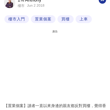
1% Anthony
Jun 2 2018
樓市
科
技
樓市入門
置業個案
買樓
上車
職
場
廣告
生
活
時
事
專
欄
訂
閱
專
【置業個案】讀者一直以來身邊的親友都反對買樓，覺得香
區