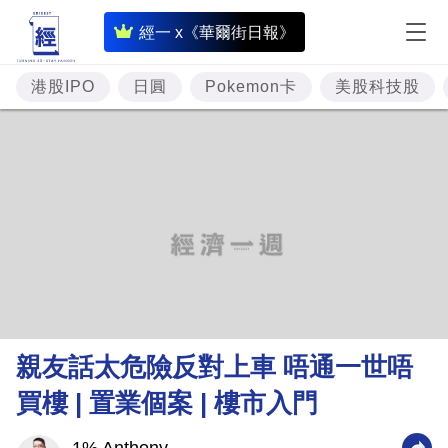
即
經一 x《華爾街日報》
時
財
港股IPO
日圓
Pokemon卡
美股科技股
經
專
題
投
資
樓
市
理
親友話太危險反對上車 唔通一世唔
財
買樓 | 置業個案 | 樓市入門
商
業