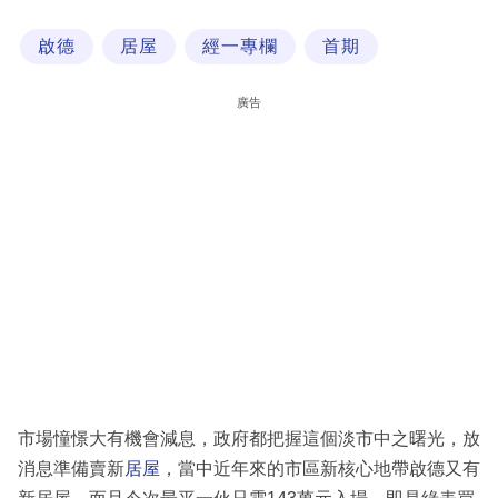
科
啟德
居屋
經一專欄
首期
技
職
廣告
場
生
活
時
事
專
欄
訂
閱
市場憧憬大有機會減息，政府都把握這個淡市中之曙光，放
專
消息準備賣新
居屋
，當中近年來的市區新核心地帶啟德又有
區