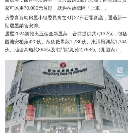
新居屋，而且今次最平一伙只需143萬元入場，即是綠表買
家可以用70,000元首期，就夠在啟德區「上車」。
房委會資助房屋小組委員會在8月27日召開會議，通過新一
期居屋銷售安排。
居屋2024將推出五個全新屋苑，合共提供共7,132伙，包括
觀塘安柏苑420伙、啟德啟盈苑1,736伙、東涌裕興苑1,344
伙、油塘高曦苑864伙及屯門兆湖苑2,768伙（見圖表）。