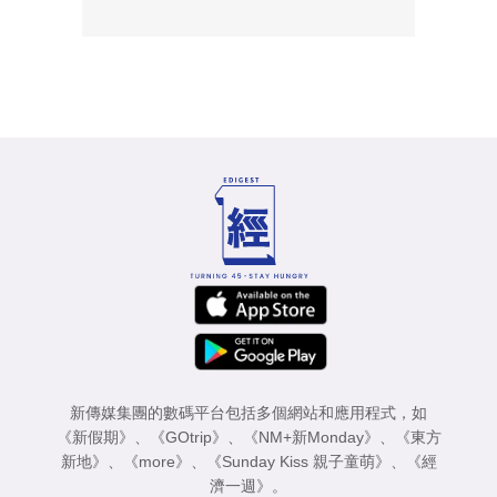
新傳媒集團的數碼平台包括多個網站和應用程式，如
《新假期》
、
《GOtrip》
、
《NM+新Monday》
、
《東方
新地》
、
《more》
、
《Sunday Kiss 親子童萌》
、
《經
濟一週》
。