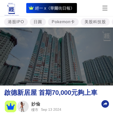
即
經一 x《華爾街日報》
時
財
港股IPO
日圓
Pokemon卡
美股科技股
經
專
題
投
資
樓
市
理
啟德新居屋 首期70,000元夠上車
財
商
妙倫
Sep 13 2024
樓市
業