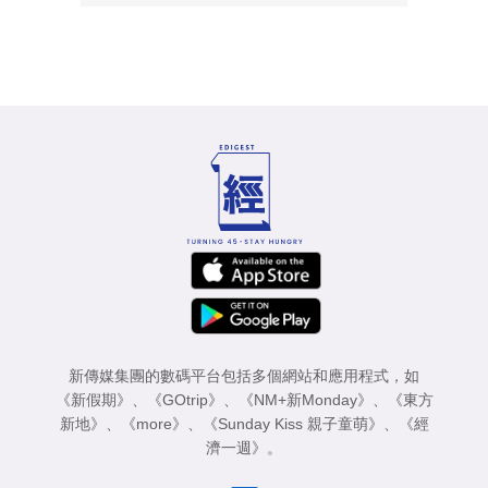
新傳媒集團的數碼平台包括多個網站和應用程式，如
《新假期》
、
《GOtrip》
、
《NM+新Monday》
、
《東方
新地》
、
《more》
、
《Sunday Kiss 親子童萌》
、
《經
濟一週》
。