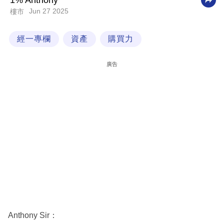
1% Anthony
Jun 27 2025
樓市
科
技
經一專欄
資產
購買力
職
場
廣告
生
活
時
事
專
欄
訂
閱
專
Anthony Sir：
區