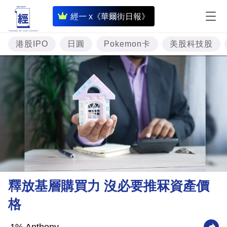
即
經一 x《華爾街日報》
時
財
港股IPO
日圓
Pokemon卡
美股科技股
經
專
題
投
資
樓
市
理
釋放基層購買力 沒必要推冧資產價
財
格
商
業