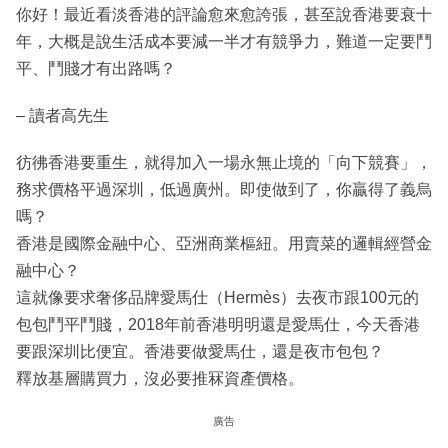
你好！最近看淡香港的評論愈來愈誇張，甚至說香港要衰十
年，大概是說生活成本要減一半才有競爭力，難道一定要鬥
平、鬥賤才有出路嗎？
– 讀者高先生
彷彿香港要重生，就得加入一場永無止境的「向下競賽」，
務求價格平過深圳，低過廣州。即使做到了，你贏得了義烏
嗎？
香港是國際金融中心、亞洲商業樞紐。用賣菜的邏輯經營金
融中心？
這就像要求奢侈品牌愛馬仕（Hermès）去夜市跟100元的
包包鬥平鬥賤，2018年前香港明明還是愛馬仕，今天香港
要跟深圳比便宜。香港要做愛馬仕，還是夜市包包？
釋放基層購買力，沒必要推冧資產價格。
廣告