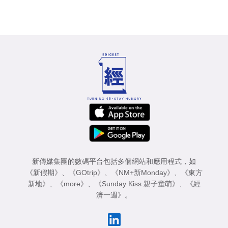
新傳媒集團的數碼平台包括多個網站和應用程式，如
《新假期》
、
《GOtrip》
、
《NM+新Monday》
、
《東方
新地》
、
《more》
、
《Sunday Kiss 親子童萌》
、
《經
濟一週》
。