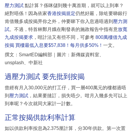
壓力測試
點計算？係咪儲到幾十萬首期，就可以上到車？
絕對唔係！因為依家
香港按揭規定
仍然好嚴，除咗要睇銀行
肯借幾多成按揭畀你之外，仲要睇下你入息過唔過到
壓力測
試
。不過，特首林鄭月娥在剛發表的施政報告中指有意
放寬
九成按揭要求
，咁計法又有些不同，可參考
800萬樓借九成
按揭 買樓最低入息要$57,838！每月供多50%！
一文。
撰文：SmartED編輯部｜圖片：新傳媒資料室、
unsplash、中新社
過壓力測試 要先批到按揭
曾經有月入30,000元的打工仔，買一層400萬元的樓都過唔
到
壓力測試
，結果要撻訂，損失唔少。咁月入幾多先可以上
到車呢？今次就同大家計一計數。
正常按揭供款利率計算
如以供款利率按息為2.375厘計算，分30年供款。第一次置