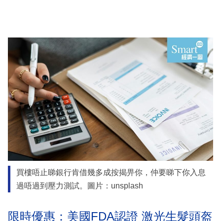
買樓唔止睇銀行肯借幾多成按揭畀你，仲要睇下你入息
過唔過到壓力測試。圖片：unsplash
限時優惠：美國FDA認證 激光生髮頭盔