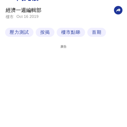
科
經濟一週編輯部
技
Oct 16 2019
樓市
職
壓力測試
按揭
樓市點睇
首期
場
生
廣告
活
時
事
專
欄
訂
閱
專
區