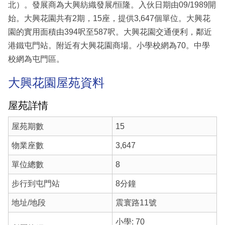
北）。發展商為大興紡織發展/恒隆。入伙日期由09/1989開
始。大興花園共有2期，15座，提供3,647個單位。大興花
園的實用面積由394呎至587呎。大興花園交通便利，鄰近
港鐵屯門站。附近有大興花園商場。小學校網為70。中學
校網為屯門區。
大興花園屋苑資料
屋苑詳情
屋苑期數
15
物業座數
3,647
單位總數
8
步行到屯門站
8分鐘
地址/地段
震寰路11號
小學: 70