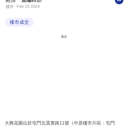
經濟一週編輯部
Feb 23 2024
樓市
科
技
樓市成交
職
場
廣告
生
活
時
事
專
欄
訂
閱
專
大興花園位於屯門北震寰路11號（中原樓市片區：屯門
區