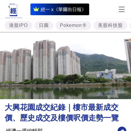
即
經一 x《華爾街日報》
時
財
港股IPO
日圓
Pokemon卡
美股科技股
經
專
題
投
資
樓
市
理
大興花園成交紀錄｜樓市最新成交
財
價、歷史成交及樓價呎價走勢一覽
商
業