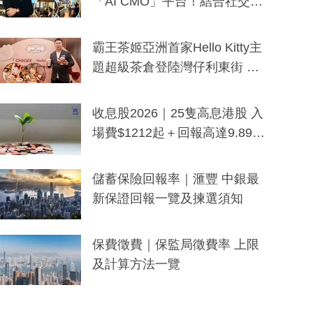
「AI CMO」平台！結合社交聆
聽與廣東話大模型 助中小企數
分鐘生成「貼地」宣傳短片
霸王茶姬亞洲首家Hello Kitty主
題超級茶倉登陸灣仔利東街 推
出首創「伯爵紅茶色」Hello Kitt
y及香港限定特調系列
收息股2026｜25隻高息港股 入
場費$1212起＋回報高達9.89
厘！持續更新
儲蓄保險回報率｜滙豐 中銀最
新保證回報一覽及揀選須知
保費徵費｜保監局徵費率 上限
及計算方法一覽