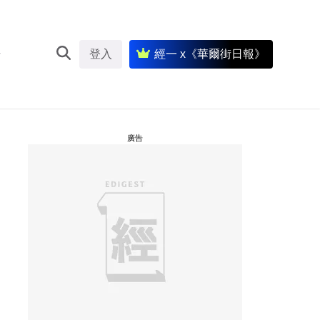
登入
經一 x《華爾街日報》
廣告