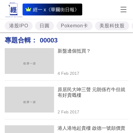
即
經一 x《華爾街日報》
時
財
港股IPO
日圓
Pokemon卡
美股科技股
經
專題合輯：
00003
專
新盤邊個抵買？
題
投
4 Feb 2017
資
樓
原居民大呻三聲 元朗係冇牛但就
有好貴嘅樓
市
理
2 Feb 2017
財
港人港地起貴樓 啟德一號顛價賣
商