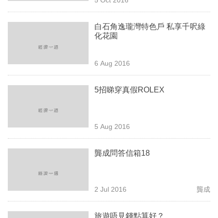
專
區
白石角逸瓏灣特色戶 私享千呎綠
化花園
6 Aug 2016
5招睇穿真假ROLEX
5 Aug 2016
龔成問答信箱18
2 Jul 2016
龔成
旅遊唔見錢點算好？