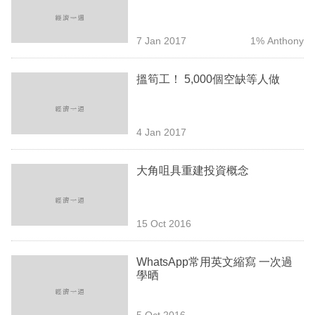
業
科
7 Jan 2017
1% Anthony
技
搵筍工！ 5,000個空缺等人做
職
場
4 Jan 2017
生
活
大角咀具重建投資概念
時
事
15 Oct 2016
專
欄
WhatsApp常用英文縮寫 一次過
學晒
訂
閱
5 Oct 2016