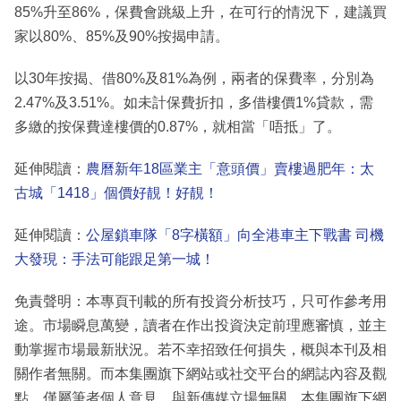
85%升至86%，保費會跳級上升，在可行的情況下，建議買
家以80%、85%及90%按揭申請。
以30年按揭、借80%及81%為例，兩者的保費率，分別為
2.47%及3.51%。如未計保費折扣，多借樓價1%貸款，需
多繳的按保費達樓價的0.87%，就相當「唔抵」了。
延伸閱讀：
農曆新年18區業主「意頭價」賣樓過肥年：太
古城「1418」個價好靚！好靚！
延伸閱讀：
公屋鎖車隊「8字橫額」向全港車主下戰書 司機
大發現：手法可能跟足第一城！
免責聲明：本專頁刊載的所有投資分析技巧，只可作參考用
途。市場瞬息萬變，讀者在作出投資決定前理應審慎，並主
動掌握市場最新狀況。若不幸招致任何損失，概與本刊及相
關作者無關。而本集團旗下網站或社交平台的網誌內容及觀
點，僅屬筆者個人意見，與新傳媒立場無關。本集團旗下網