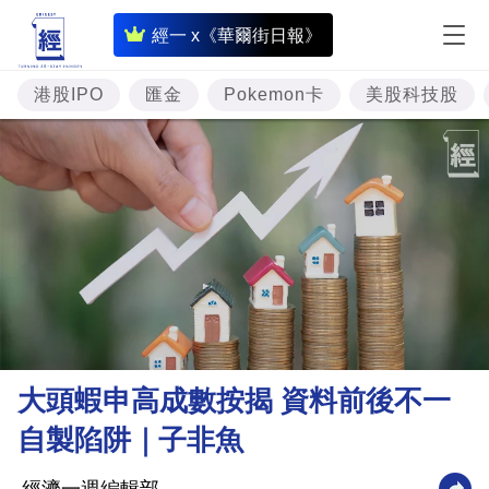
即
經一 x《華爾街日報》
時
財
港股IPO
匯金
Pokemon卡
美股科技股
經
專
題
投
資
樓
市
理
大頭蝦申高成數按揭 資料前後不一
財
自製陷阱｜子非魚
商
業