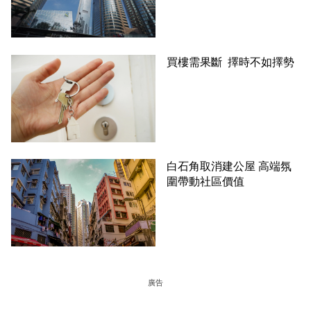
買樓需果斷 擇時不如擇勢
白石角取消建公屋 高端氛
圍帶動社區價值
廣告