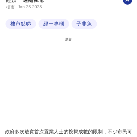
經濟一週編輯部
Jan 25 2023
樓市
科
技
樓市點睇
經一專欄
子非魚
職
場
廣告
生
活
時
事
專
欄
訂
閱
專
政府多次放寬首次置業人士的按揭成數的限制，不少市民可
區