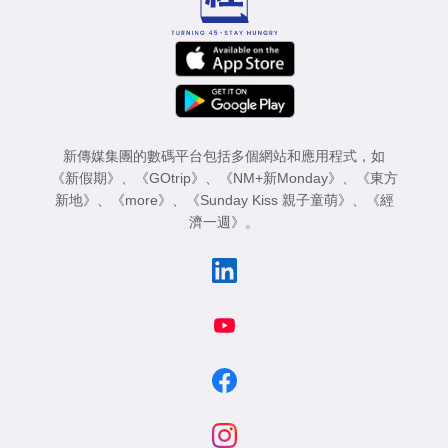
新傳媒集團的數碼平台包括多個網站和應用程式，如
《新假期》
、
《GOtrip》
、
《NM+新Monday》
、
《東方
新地》
、
《more》
、
《Sunday Kiss 親子童萌》
、
《經
濟一週》
。