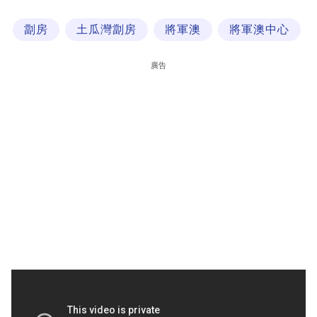
科
劏房
土瓜灣劏房
將軍澳
將軍澳中心
技
職
廣告
場
生
活
時
事
專
欄
訂
閱
專
區