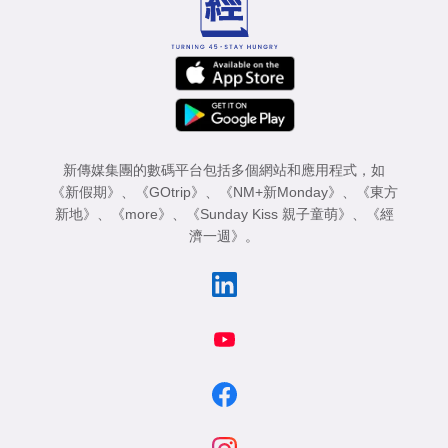
新傳媒集團的數碼平台包括多個網站和應用程式，如
《新假期》
、
《GOtrip》
、
《NM+新Monday》
、
《東方
新地》
、
《more》
、
《Sunday Kiss 親子童萌》
、
《經
濟一週》
。