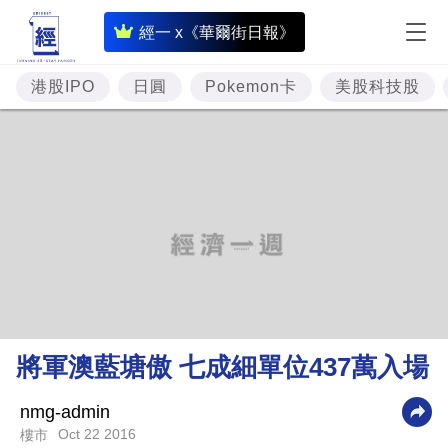
即
經一 x《華爾街日報》
時
財
港股IPO
日圓
Pokemon卡
美股科技股
經
專
題
投
資
樓
市
理
將軍澳藍塘傲 七成細單位437萬入場
財
商
nmg-admin
Oct 22 2016
樓市
業