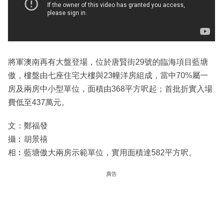
將軍澳南再有大盤登場，位於唐賢街29號的臨海項目藍塘
傲，樓盤由七座住宅大樓與23幢洋房組成，當中70%屬一
房及兩房中小型單位，面積由368平方呎起；首批折實入場
費低至437萬元。
文：鄭福發
攝︰胡景禧
相︰藍塘傲大兩房示範單位，實用面積達582平方呎。
廣告