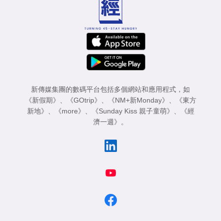
新傳媒集團的數碼平台包括多個網站和應用程式，如
《新假期》
、
《GOtrip》
、
《NM+新Monday》
、
《東方
新地》
、
《more》
、
《Sunday Kiss 親子童萌》
、
《經
濟一週》
。