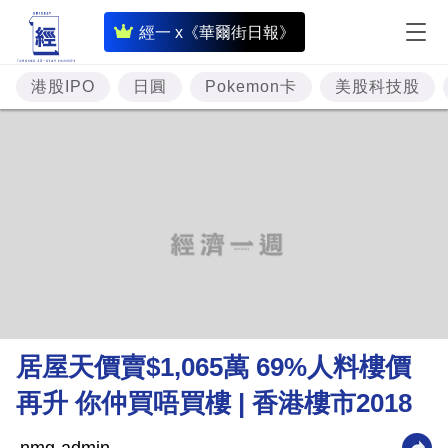
即
經一 x《華爾街日報》
時
財
港股IPO
日圓
Pokemon卡
美股科技股
經
專
題
投
資
樓
市
理
居屋天價賣$1,065萬 69%人料樓價
財
再升 你仲買唔買樓 | 香港樓市2018
商
業