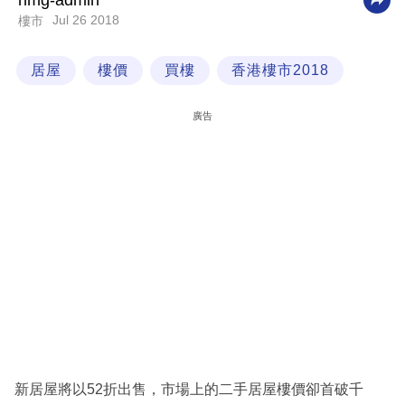
nmg-admin
Jul 26 2018
樓市
科
技
居屋
樓價
買樓
香港樓市2018
職
場
廣告
生
活
時
事
專
欄
訂
閱
專
新居屋將以52折出售，市場上的二手居屋樓價卻首破千
區