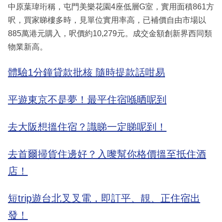
中原葉瑋珩稱，屯門美樂花園4座低層G室，實用面積861方
呎，買家睇樓多時，見單位實用率高，已補價自由市場以
885萬港元購入，呎價約10,279元。成交金額創新界西同類
物業新高。
體驗1分鐘貸款批核 隨時提款話咁易
平遊東京不是夢！最平住宿喺晒呢到
去大阪想搵住宿？識睇一定睇呢到！
去首爾掃貨住邊好？入嚟幫你格價搵至抵住酒
店！
短trip遊台北叉叉電，即訂平、靚、正住宿出
發！