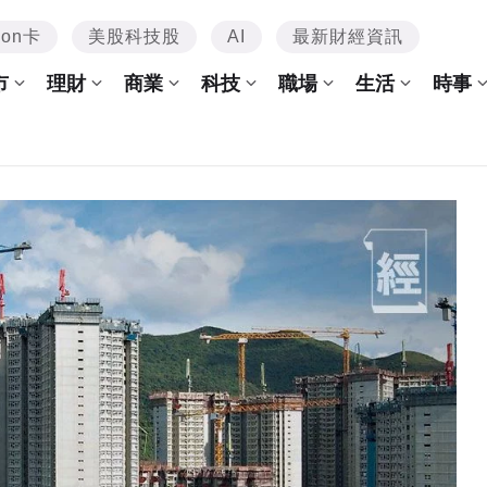
mon卡
美股科技股
AI
最新財經資訊
市
理財
商業
科技
職場
生活
時事