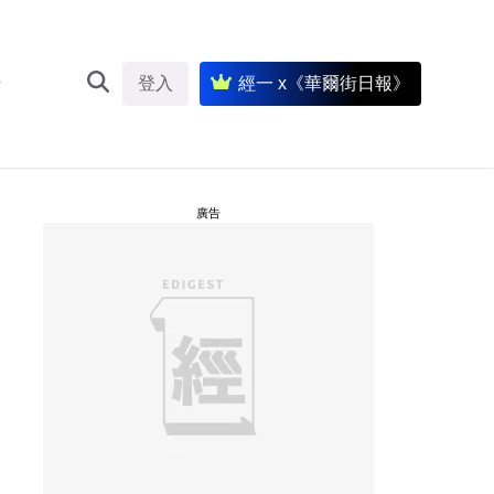
登入
經一 x《華爾街日報》
廣告