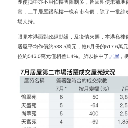
即使抽中亦不用怕轉售限制多，皆因即使未補地
實，二手居屋跟私樓一樣有市有價，除了一批綠
場支持。
眼見本港面對政經動盪，及疫情來襲，本港私樓
居屋平均作價約538.5萬元，較6月份的517.6
位約546.0萬元僅相差1.4%。所以抽中了
居屋
，