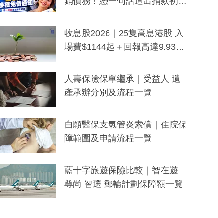
銷債務！憑一句話道出捐款初
衷：加州26萬人接獲免債通知、
一度被誤當詐騙手段
收息股2026｜25隻高息港股 入
場費$1144起＋回報高達9.93
厘！持續更新
人壽保險保單繼承｜受益人 遺
產承辦分別及流程一覽
自願醫保支氣管炎索償｜住院保
障範圍及申請流程一覽
藍十字旅遊保險比較｜智在遊
尊尚 智選 郵輪計劃保障額一覽