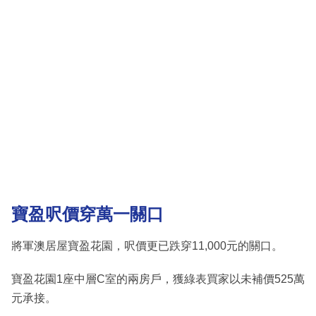
寶盈呎價穿萬一關口
將軍澳居屋寶盈花園，呎價更已跌穿11,000元的關口。
寶盈花園1座中層C室的兩房戶，獲綠表買家以未補價525萬
元承接。