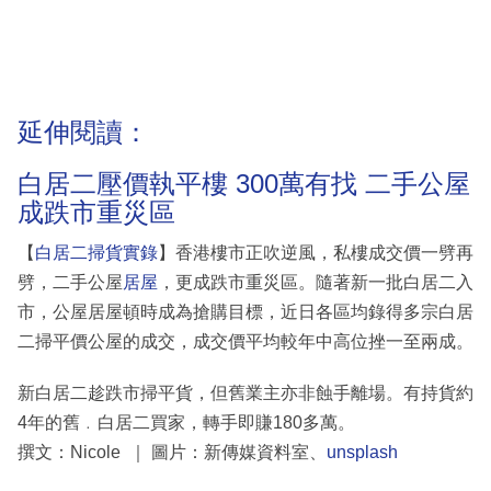
延伸閱讀：
白居二壓價執平樓 300萬有找 二手公屋
成跌市重災區
【
白居二掃貨實錄
】香港樓市正吹逆風，私樓成交價一劈再
劈，二手公屋
居屋
，更成跌市重災區。隨著新一批白居二入
市，公屋居屋頓時成為搶購目標，近日各區均錄得多宗白居
二掃平價公屋的成交，成交價平均較年中高位挫一至兩成。
新白居二趁跌市掃平貨，但舊業主亦非蝕手離場。有持貨約
4年的舊﹒白居二買家，轉手即賺180多萬。
撰文：Nicole ｜ 圖片：新傳媒資料室、
unsplash