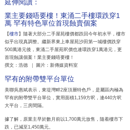
延伸閱讀：
業主要錢唔要樓！東涌二手樓環跌穿1
萬 罕有特色單位首現蝕賣個案
【
樓市
】隨著大部分二手屋苑樓價都跌回今年初水平，樓市
似乎出現真調整。繼新界東上車屋苑沙田第一城樓價跌穿
500萬港元後，東涌二手屋苑呎價也連環跌穿1萬港元，更
首現蝕讓個案！業主要錢唔要樓！
撰文：浩德 ｜ 圖片：新傳媒資料室
罕有的附帶雙平台單位
美聯吳惠斌表示，東堤灣畔2座頂層特色戶，是屬區內極為
罕有的附帶雙平台單位，實用面積1,159方呎，連440方呎
大平台，三房間隔。
據了解，原業主早於數月前以1,700萬元放售，隨着樓市下
跌，已減至1,450萬元。