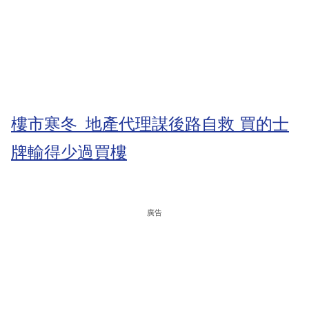
樓市寒冬 地產代理謀後路自救 買的士
牌輸得少過買樓
廣告