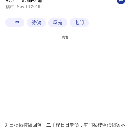
經濟一週編輯部
Nov 13 2018
樓市
科
技
上車
劈價
屋苑
屯門
職
場
廣告
生
活
時
事
專
欄
訂
閱
專
近日樓價持續回落，二手樓日日劈價，屯門私樓劈價個案不
區