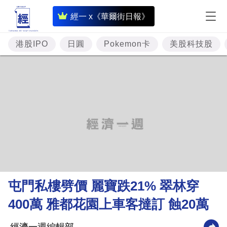
即
經一 x《華爾街日報》
時
財
港股IPO
日圓
Pokemon卡
美股科技股
經
專
題
投
資
樓
市
理
屯門私樓劈價 麗寶跌21% 翠林穿
財
400萬 雅都花園上車客撻訂 蝕20萬
商
業