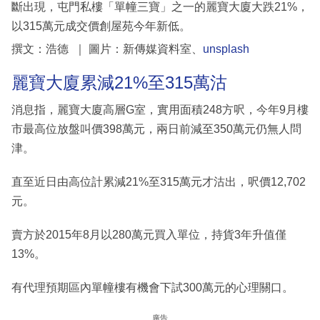
斷出現，屯門私樓「單幢三寶」之一的麗寶大廈大跌21%，
以315萬元成交價創屋苑今年新低。
撰文：浩德 ｜ 圖片：新傳媒資料室、
unsplash
麗寶大廈累減21%至315萬沽
消息指，麗寶大廈高層G室，實用面積248方呎，今年9月樓
市最高位放盤叫價398萬元，兩日前減至350萬元仍無人問
津。
直至近日由高位計累減21%至315萬元才沽出，呎價12,702
元。
賣方於2015年8月以280萬元買入單位，持貨3年升值僅
13%。
有代理預期區內單幢樓有機會下試300萬元的心理關口。
廣告