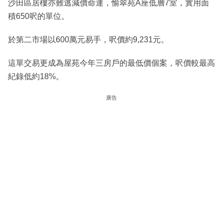
沙田區居樓亦難逃減價命運，愉翠苑A座低層7室，實用面
積650呎的單位。
於第二市場以600萬元易手，呎價約9,231元。
這單交易更成為屋苑今年三房戶的最低價個案，呎價較最高
紀錄低約18%。
廣告