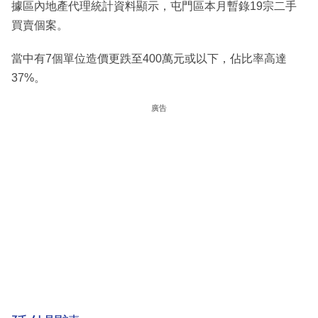
據區內地產代理統計資料顯示，屯門區本月暫錄19宗二手
買賣個案。
當中有7個單位造價更跌至400萬元或以下，佔比率高達
37%。
廣告