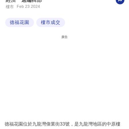
經濟一週編輯部
Feb 23 2024
樓市
科
技
德福花園
樓市成交
職
場
廣告
生
活
時
事
專
欄
訂
閱
專
德福花園位於九龍灣偉業街33號，是九龍灣地區的中原樓
區