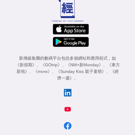
新傳媒集團的數碼平台包括多個網站和應用程式，如
《新假期》
、
《GOtrip》
、
《NM+新Monday》
、
《東方
新地》
、
《more》
、
《Sunday Kiss 親子童萌》
、
《經
濟一週》
。