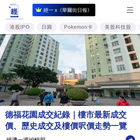
即
經一 x《華爾街日報》
時
財
港股IPO
日圓
Pokemon卡
美股科技股
經
專
題
投
資
樓
市
理
德福花園成交紀錄｜樓市最新成交
財
價、歷史成交及樓價呎價走勢一覽
商
業