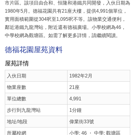
市片區。該項目由合和、恒隆和港鐵共同開發，入伙日期為
1980年5月。德福花園共有21座大樓，提供4,991個單位，
實用面積範圍從304呎至1,095呎不等。該物業交通便利，
鄰近港鐵九龍灣站，附近還有德福廣場。小學校網為46，
中學校網為觀塘區。如需了解更多詳情，請繼續閱讀。
德福花園屋苑資料
屋苑詳情
入伙日期
1982年2月
物業座數
21座
單位總數
4,991
步行到九龍灣站
1分鐘
地址/地段
偉業街33號
所屬校網
小學: 46 ・ 中學: 觀塘區