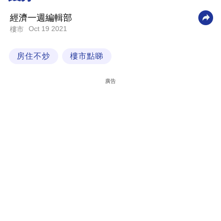
科
經濟一週編輯部
技
Oct 19 2021
樓市
職
房住不炒
樓市點睇
場
生
廣告
活
時
事
專
欄
訂
閱
專
區