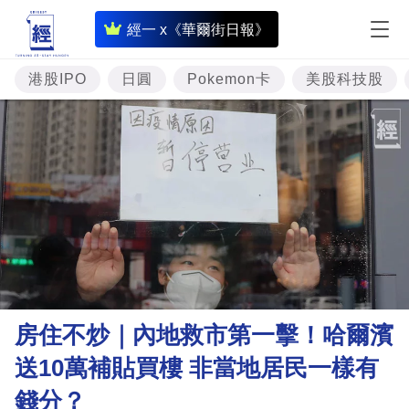
即
經一 x《華爾街日報》
時
財
港股IPO
日圓
Pokemon卡
美股科技股
經
專
題
投
資
樓
市
理
房住不炒｜內地救市第一擊！哈爾濱
財
送10萬補貼買樓 非當地居民一樣有
商
錢分？
業