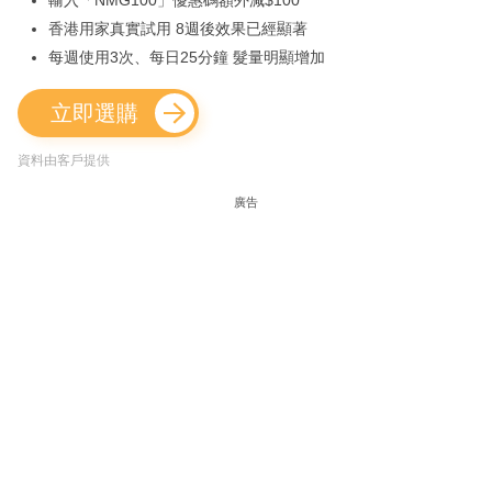
輸入「NMG100」優惠碼額外減$100
香港用家真實試用 8週後效果已經顯著
每週使用3次、每日25分鐘 髮量明顯增加
立即選購
資料由客戶提供
廣告