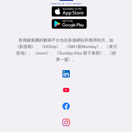
新傳媒集團的數碼平台包括多個網站和應用程式，如
《新假期》
、
《GOtrip》
、
《NM+新Monday》
、
《東方
新地》
、
《more》
、
《Sunday Kiss 親子童萌》
、
《經
濟一週》
。