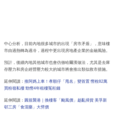
中心分析，目前內地很多城市的出現「房市矛盾」，意味樓
市由過熱轉為過冷，過程中更出現房地產企業的金融風險。
預計，後續內地其他城市也會仿傚哈爾濱做法，尤其是去庫
存壓力和房企經營壓力較大的城市將會推出類似救市措施。
延伸閱讀：
推阿媽上車！孝順仔「甩名」變首置 慳稅82萬
買粉嶺私樓 勁慳4年租樓冤枉錢
延伸閱讀：
圓規襲港｜換樓客「颱風價」趁亂掃貨 美孚新
邨三房「食瀉藥」大劈價