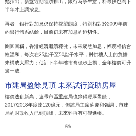
她指出，新盤近期陸續推出，銀行為爭生意，料最快也到下
半年才上調按息。
再者，銀行對加息仍保持觀望態度，特別相對於2009年前
的銀行體系結餘，目前仍未有加息的迫切性。
劉圓圓稱，香港經濟繼續穩健，未來縱然加息，幅度相信會
較溫和，每次在25點子至50點子水平，對供樓人士的負擔
未構成大壓力；估計下半年樓市會穩步上揚，全年樓價可升
逾一成。
市建局盈餘見頂 未來試行資助房屋
樓價迭創新高，連帶市區重建局也錄得豐厚盈餘，
2017/2018年度達120億元，但該局主席蘇慶和強調，市建
局的財政收入已到頂峰，未來難再有可觀進帳。
廣告