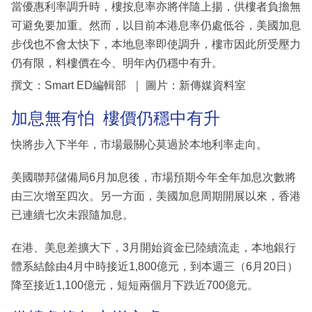
當優惠利率調升時，樓按息率亦將伴隨上揚，供樓者負擔無
可避免要加重。然而，以目前本港息率仍處低谷，美國加息
步伐也不會太快下，本地息率即使調升，樓市因此所受壓力
仍有限，料樓價在今、明年內仍穩中有升。
撰文：Smart ED編輯部 ｜ 圖片：新傳媒資料室
加息無有怕 樓價仍穩中有升
快將步入下半年，市場最關心莫過於本地利率走向。
美國聯邦儲備局6月加息後，市場預期今年全年加息次數將
由三次增至四次。另一方面，美國加息周期開展以來，香港
已連續七次未跟隨加息。
在港、美息差擴大下，3月開始資金已陸續流走，本地銀行
體系結餘由4月中時接近1,800億元，到本週三（6月20日）
降至接近1,100億元，短短兩個月下跌近700億元。