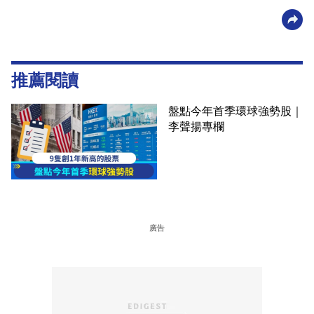
推薦閱讀
盤點今年首季環球強勢股｜
李聲揚專欄
廣告