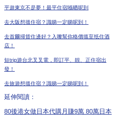
平遊東京不是夢！最平住宿喺晒呢到
去大阪想搵住宿？識睇一定睇呢到！
去首爾掃貨住邊好？入嚟幫你格價搵至抵住酒
店！
短trip遊台北叉叉電，即訂平、靚、正住宿出
發！
去旅遊想搵住宿？識睇一定睇呢到！
延伸閱讀：
80後港女做日本代購月賺9萬 80萬日本