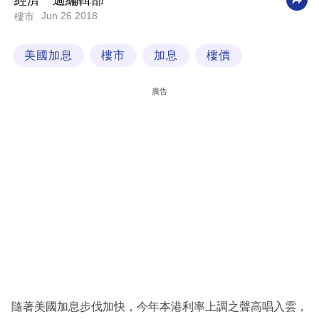
經濟一週編輯部
Jun 26 2018
樓市
科
技
美國加息
樓市
加息
樓價
職
場
廣告
生
活
時
事
專
欄
訂
閱
專
隨著美國加息步伐加快，今年本港利率上調之聲高唱入雲，
區