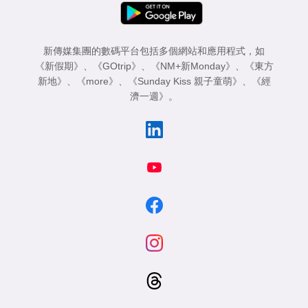
新傳媒集團的數碼平台包括多個網站和應用程式，如
《新假期》
、
《GOtrip》
、
《NM+新Monday》
、
《東方
新地》
、
《more》
、
《Sunday Kiss 親子童萌》
、
《經
濟一週》
。