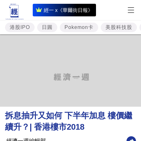
即
經一 x《華爾街日報》
時
財
港股IPO
日圓
Pokemon卡
美股科技股
經
專
題
投
資
樓
市
理
拆息抽升又如何 下半年加息 樓價繼
財
續升？| 香港樓市2018
商
業