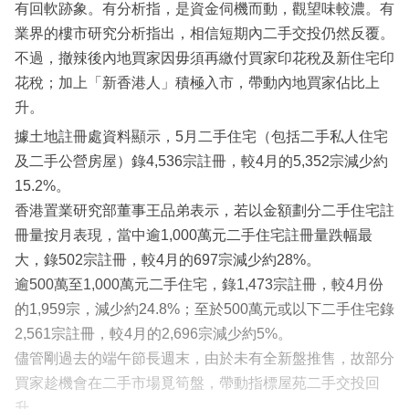
有回軟跡象。有分析指，是資金伺機而動，觀望味較濃。有
業界的樓市研究分析指出，相信短期內二手交投仍然反覆。
不過，撤辣後內地買家因毋須再繳付買家印花稅及新住宅印
花稅；加上「新香港人」積極入市，帶動內地買家佔比上
升。
據土地註冊處資料顯示，5月二手住宅（包括二手私人住宅
及二手公營房屋）錄4,536宗註冊，較4月的5,352宗減少約
15.2%。
香港置業研究部董事王品弟表示，若以金額劃分二手住宅註
冊量按月表現，當中逾1,000萬元二手住宅註冊量跌幅最
大，錄502宗註冊，較4月的697宗減少約28%。
逾500萬至1,000萬元二手住宅，錄1,473宗註冊，較4月份
的1,959宗，減少約24.8%；至於500萬元或以下二手住宅錄
2,561宗註冊，較4月的2,696宗減少約5%。
儘管剛過去的端午節長週末，由於未有全新盤推售，故部分
買家趁機會在二手市場覓筍盤，帶動指標屋苑二手交投回
升。