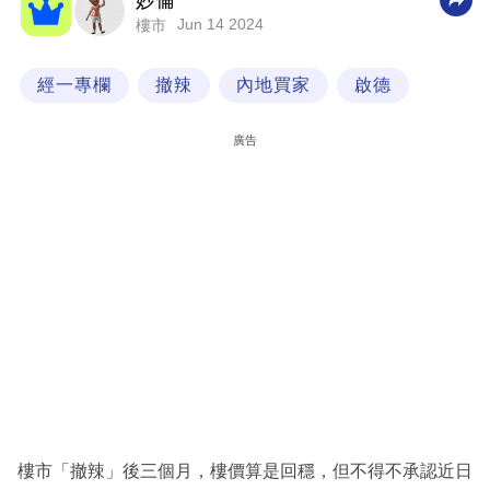
妙倫
Jun 14 2024
樓市
科
技
經一專欄
撤辣
內地買家
啟德
職
場
廣告
生
活
時
事
專
欄
訂
閱
專
樓市「撤辣」後三個月，樓價算是回穩，但不得不承認近日
區