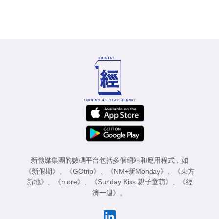
新傳媒集團的數碼平台包括多個網站和應用程式，如
《新假期》
、
《GOtrip》
、
《NM+新Monday》
、
《東方
新地》
、
《more》
、
《Sunday Kiss 親子童萌》
、
《經
濟一週》
。