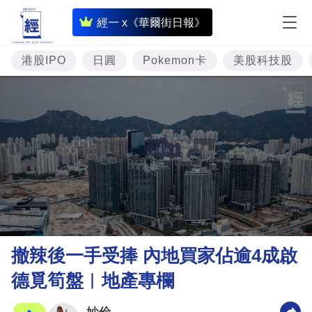
即
經一 x《華爾街日報》
時
財
港股IPO
日圓
Pokemon卡
美股科技股
經
專
題
投
資
樓
市
理
撤辣後一手受捧 內地買家佔逾4成啟
財
德覓筍盤︳地產專欄
商
業