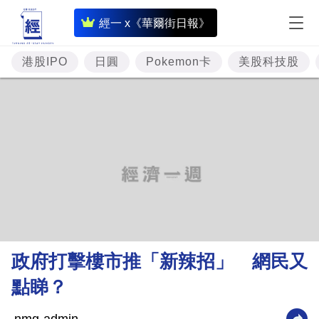
即
經一 x《華爾街日報》
時
財
港股IPO
日圓
Pokemon卡
美股科技股
經
專
題
投
資
樓
市
理
政府打擊樓市推「新辣招」 網民又
財
點睇？
商
業