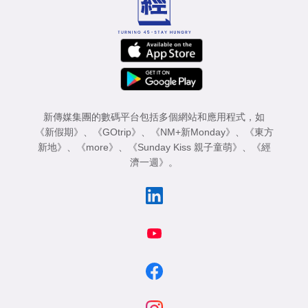
新傳媒集團的數碼平台包括多個網站和應用程式，如
《新假期》
、
《GOtrip》
、
《NM+新Monday》
、
《東方
新地》
、
《more》
、
《Sunday Kiss 親子童萌》
、
《經
濟一週》
。