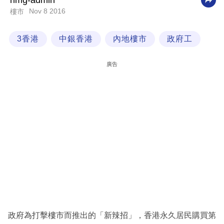
nmg-admin
Nov 8 2016
樓市
科
技
3香港
中銀香港
內地樓市
政府工
職
場
廣告
生
活
時
事
專
欄
訂
閱
專
政府為打擊樓市而推出的「新辣招」，香港永久居民購買第
區