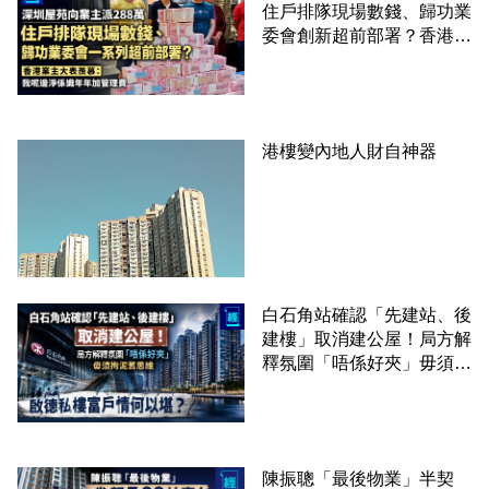
住戶排隊現場數錢、歸功業
委會創新超前部署？香港業
主大表羨慕：淨係識年年加
管理費
港樓變內地人財自神器
白石角站確認「先建站、後
建樓」取消建公屋！局方解
釋氛圍「唔係好夾」毋須拘
泥舊思維 啟德私樓富戶情
何以堪？
陳振聰「最後物業」半契