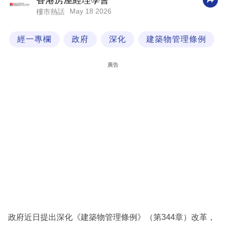
香港房屋經理學會
May 18 2026
樓市熱話
科
技
經一專欄
政府
深化
建築物管理條例
職
場
廣告
生
活
時
事
專
欄
訂
閱
專
政府近日提出深化《建築物管理條例》（第344章）改革，
區