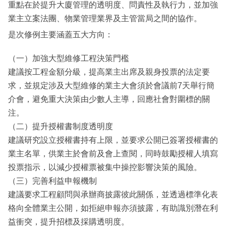
重點在於提升大廈管理的透明度、問責性及執行力，並加強
業主立案法團、物業管理業界及主管當局之間的協作。
是次修例主要涵蓋五大方向：
（一）加強大型維修工程決策門檻
建議按工程金額分級，提高業主出席及親身投票的法定要
求，並規定涉及大型維修的業主大會須於會議前7天舉行簡
介會，避免重大決策由少數人主導，回應社會對圍標的關
注。
（二）提升授權書制度透明度
建議研究設立授權書持有上限，並要求公開已簽署授權書的
業主名單，供業主於會前及會上查閱，同時鼓勵授權人填寫
投票指示，以減少授權票被集中操控影響決策的風險。
（三）完善利益申報機制
建議要求工程顧問與承辦商披露彼此關係，並透過標準化表
格向全體業主公開，如拒絕申報亦須披露，有助識別潛在利
益衝突，提升招標及採購透明度。