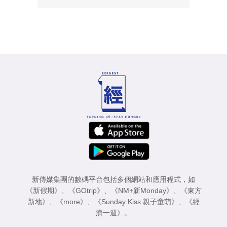
新傳媒集團的數碼平台包括多個網站和應用程式，如
《新假期》
、
《GOtrip》
、
《NM+新Monday》
、
《東方
新地》
、
《more》
、
《Sunday Kiss 親子童萌》
、
《經
濟一週》
。