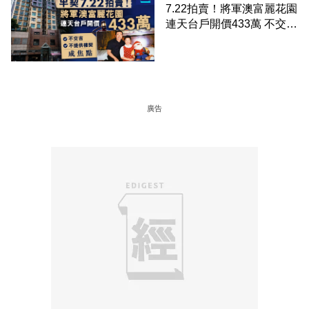
7.22拍賣！將軍澳富麗花園
連天台戶開價433萬 不交
吉、不提供樓契成焦點
廣告