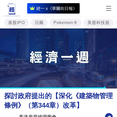
即
經一 x《華爾街日報》
時
財
港股IPO
日圓
Pokemon卡
美股科技股
經
專
題
投
資
樓
市
理
探討政府提出的【深化《建築物管理
財
條例》（第344章）改革】
商
業