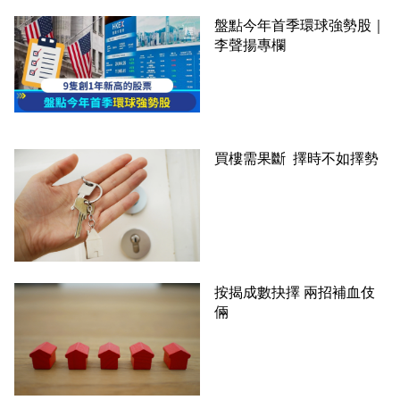
盤點今年首季環球強勢股｜
李聲揚專欄
買樓需果斷 擇時不如擇勢
按揭成數抉擇 兩招補血伎
倆