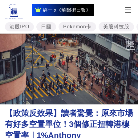
即
經一 x《華爾街日報》
時
財
港股IPO
日圓
Pokemon卡
美股科技股
經
專
題
投
資
樓
市
理
【政策反效果】讀者驚覺：原來市場
財
有好多空置單位！3個修正扭轉港樓
商
空置率｜1%Anthony
業