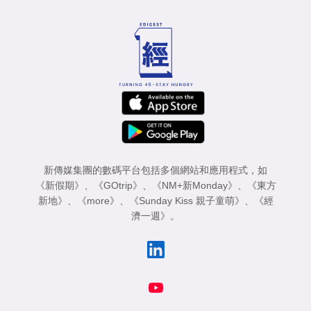
新傳媒集團的數碼平台包括多個網站和應用程式，如
《新假期》
、
《GOtrip》
、
《NM+新Monday》
、
《東方
新地》
、
《more》
、
《Sunday Kiss 親子童萌》
、
《經
濟一週》
。