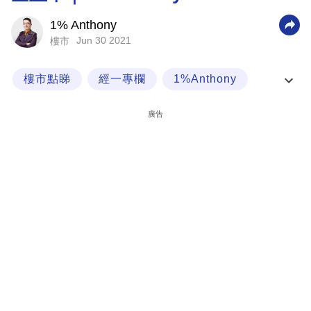
科
1% Anthony
技
Jun 30 2021
樓市
職
樓市點睇
經一專欄
1%Anthony
場
第一桶金
生
廣告
活
時
事
專
欄
訂
閱
專
區