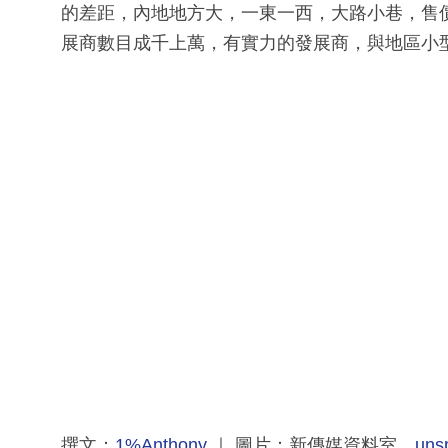
的差距，內地地方大，一東一西，大路小巷，售
展商數目成千上萬，有實力的發展商，與地區小
撰文：
1%Anthony
｜ 圖片：新傳媒資料室、
uns