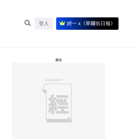
登入
經一 x《華爾街日報》
廣告