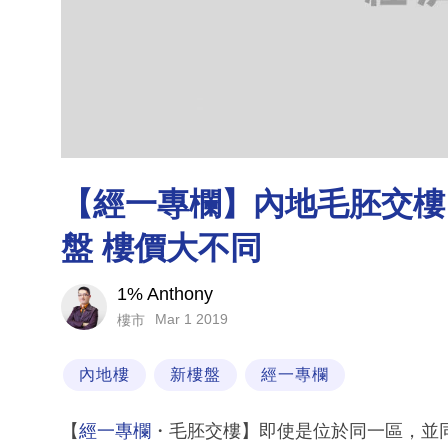
【經一專欄】內地毛胚交樓 
盤 樓價大不同
1% Anthony
Mar 1 2019
樓市
內地樓
新樓盤
經一專欄
【
經一專欄
・毛胚交樓】即使是位於同一區，並