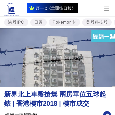
即
經一 x《華爾街日報》
時
財
港股IPO
日圓
Pokemon卡
美股科技股
經
專
題
投
資
樓
市
理
新界北上車盤搶爆 兩房單位五球起
財
錶 | 香港樓市2018 | 樓市成交
商
業