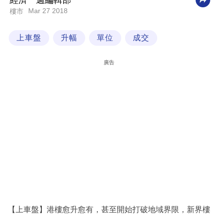
經濟一週編輯部
Mar 27 2018
樓市
科
技
上車盤
升幅
單位
成交
職
場
廣告
生
活
時
事
專
欄
訂
閱
專
【上車盤】港樓愈升愈有，甚至開始打破地域界限，新界樓
區