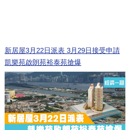
新居屋3月22日派表 3月29日接受申請
凱樂苑啟朗苑裕泰苑搶爆