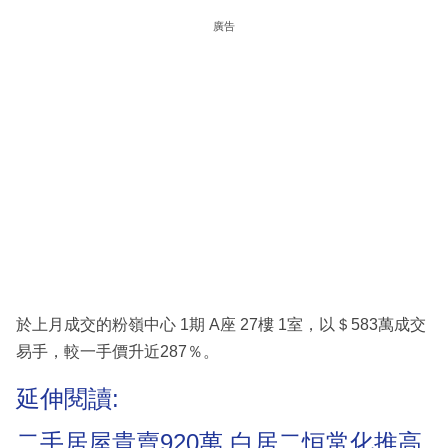
廣告
於上月成交的粉嶺中心 1期 A座 27樓 1室，以＄583萬成交
易手，較一手價升近287％。
延伸閱讀:
二手居屋貴賣920萬 白居二恒常化推高