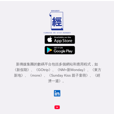
新傳媒集團的數碼平台包括多個網站和應用程式，如
《新假期》
、
《GOtrip》
、
《NM+新Monday》
、
《東方
新地》
、
《more》
、
《Sunday Kiss 親子童萌》
、
《經
濟一週》
。