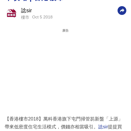
科
諗sir
技
Oct 5 2018
樓市
職
廣告
場
生
活
時
事
專
欄
訂
閱
【香港樓市2018】萬科香港旗下屯門掃管笏新盤「上源」
專
帶來低密度住宅生活模式，價錢亦相當吸引。
諗sir
提提買
區