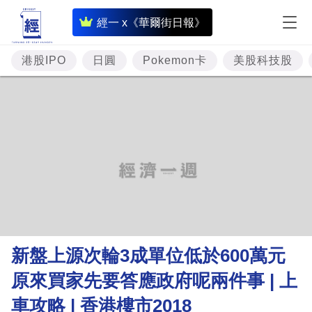
即
經一 x《華爾街日報》
時
財
港股IPO
日圓
Pokemon卡
美股科技股
經
專
題
投
資
樓
市
理
新盤上源次輪3成單位低於600萬元
財
原來買家先要答應政府呢兩件事 | 上
商
車攻略 | 香港樓市2018
業