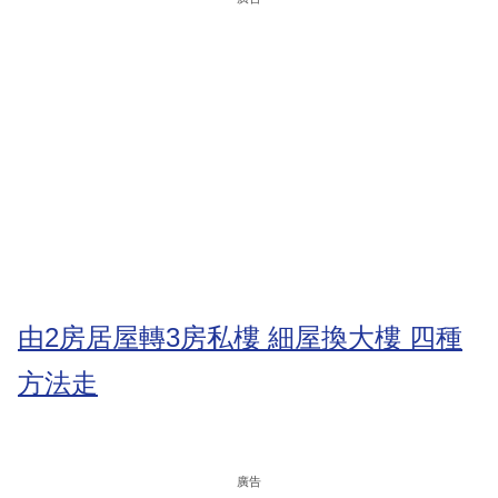
由2房居屋轉3房私樓 細屋換大樓 四種
方法走
廣告