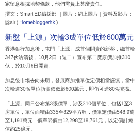
家留意根據地契條款，他們需負上甚麼責任。
撰文：Smart ED編採部 ｜圖片：網上圖片｜資料及影片：
諗sir (
Homebloggerhk
)
新盤「上源」次輪3成單位低於600萬元
香港銀行加息後，屯門「上源」成首個開賣的新盤，繼首輪
347伙沽清後，10月2日（週二）宣布第二度原價加推310
伙，於10月6日開賣。
加息後市場去向未明，發展商加推單位定價相當謹慎，當中
次輪逾30％單位折實價低於600萬元，即仍可造80%按揭。
「上源」同日公布第3張價單，涉及310個單位，包括1至3
房單位，單位面積由335至829平方呎，價單定價由548.9萬
至1,191萬元，價單呎價由12,298至18,761元，以定價計總
值約25億元。