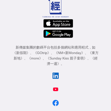
新傳媒集團的數碼平台包括多個網站和應用程式，如
《新假期》
、
《GOtrip》
、
《NM+新Monday》
、
《東方
新地》
、
《more》
、
《Sunday Kiss 親子童萌》
、
《經
濟一週》
。