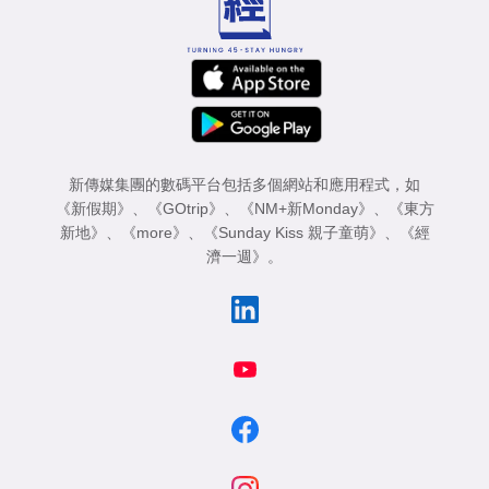
新傳媒集團的數碼平台包括多個網站和應用程式，如
《新假期》
、
《GOtrip》
、
《NM+新Monday》
、
《東方
新地》
、
《more》
、
《Sunday Kiss 親子童萌》
、
《經
濟一週》
。