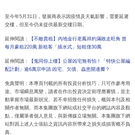
至今年5月31日，發展商表示因疫情及天氣影響，需要延遲
交樓，但至今仍未提供最新交樓日期。
延伸閱讀：
【不敵貴租】內地金行老鳳祥約滿敗走旺角 曾
每月豪租220萬 新租客「插水式」短租僅30萬
延伸閱讀：
【鬼同你上樓】公屋凶宅無有怕！「特快公屋編
配計劃」逾6萬宗申請 凶宅、欠債、蟲患開邊瓣？
免責聲明：本專頁刊載的所有投資分析技巧，只可作參考用
途。市場瞬息萬變，讀者在作出投資決定前理應審慎，並主
動掌握市場最新狀況。若不幸招致任何損失，概與本刊及相
關作者無關。而本集團旗下網站或社交平台的網誌內容及觀
點，僅屬筆者個人意見，與新傳媒立場無關。本集團旗下網
站對因上述人士張貼之資訊內容所帶來之損失或損害概不負
責。