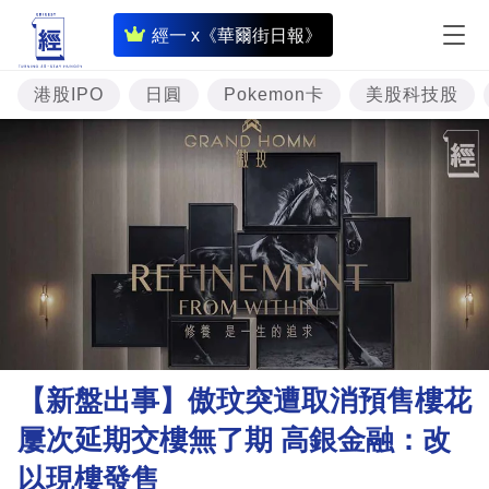
即
經一 x《華爾街日報》
時
財
港股IPO
日圓
Pokemon卡
美股科技股
經
專
題
投
資
樓
市
理
【新盤出事】傲玟突遭取消預售樓花
財
屢次延期交樓無了期 高銀金融：改
商
以現樓發售
業