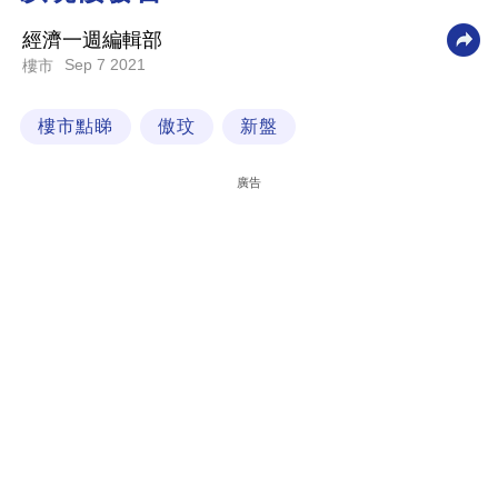
科
經濟一週編輯部
技
Sep 7 2021
樓市
職
樓市點睇
傲玟
新盤
場
生
廣告
活
時
事
專
欄
訂
閱
專
區