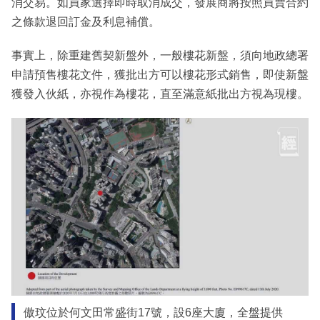
消交易。如買家選擇即時取消成交，發展商將按照買賣合約
之條款退回訂金及利息補償。
事實上，除重建舊契新盤外，一般樓花新盤，須向地政總署
申請預售樓花文件，獲批出方可以樓花形式銷售，即使新盤
獲發入伙紙，亦視作為樓花，直至滿意紙批出方視為現樓。
傲玟位於何文田常盛街17號，設6座大廈，全盤提供