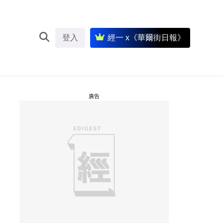
登入
經一 x《華爾街日報》
廣告