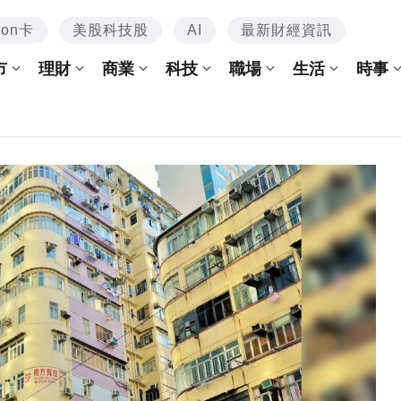
mon卡
美股科技股
AI
最新財經資訊
市
理財
商業
科技
職場
生活
時事