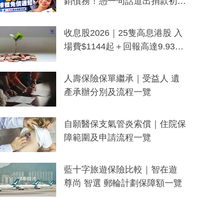
銷債務！憑一句話道出捐款初
衷：加州26萬人接獲免債通知、
一度被誤當詐騙手段
收息股2026｜25隻高息港股 入
場費$1144起＋回報高達9.93
厘！持續更新
人壽保險保單繼承｜受益人 遺
產承辦分別及流程一覽
自願醫保支氣管炎索償｜住院保
障範圍及申請流程一覽
藍十字旅遊保險比較｜智在遊
尊尚 智選 郵輪計劃保障額一覽