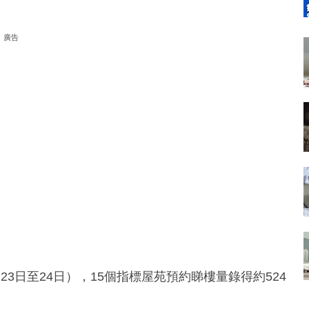
廣告
3日至24日），15個指標屋苑預約睇樓量錄得約524