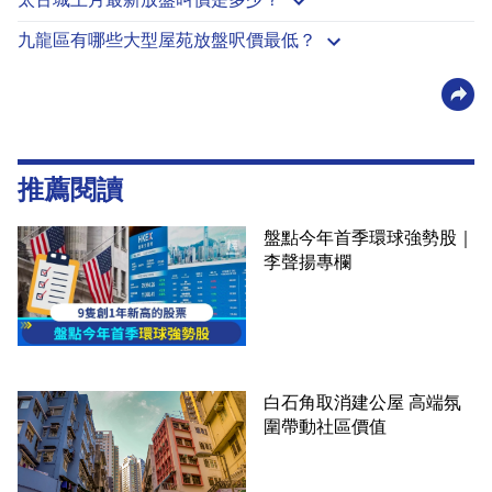
九龍區有哪些大型屋苑放盤呎價最低？
推薦閱讀
盤點今年首季環球強勢股｜
李聲揚專欄
白石角取消建公屋 高端氛
圍帶動社區價值