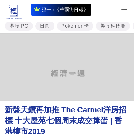
即
經一 x《華爾街日報》
時
財
港股IPO
日圓
Pokemon卡
美股科技股
經
專
題
投
資
樓
市
理
新盤天鑽再加推 The Carmel洋房招
財
標 十大屋苑七個周末成交捧蛋 | 香
商
港樓市2019
業