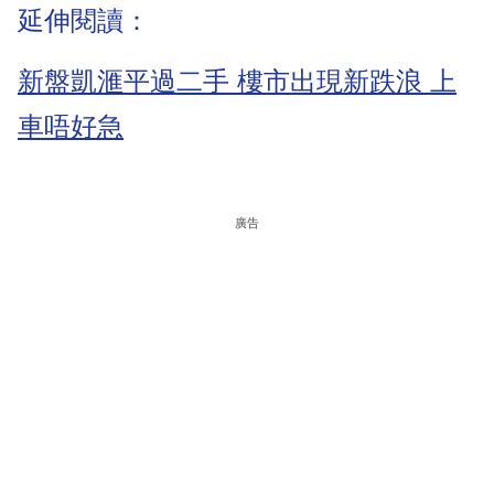
延伸閱讀：
新盤凱滙平過二手 樓市出現新跌浪 上
車唔好急
廣告