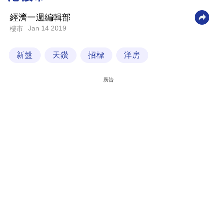
科
經濟一週編輯部
技
Jan 14 2019
樓市
職
新盤
天鑽
招標
洋房
場
生
廣告
活
時
事
專
欄
訂
閱
專
區