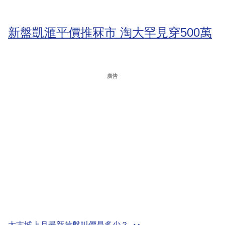
新盤凱滙平價推冧市 淘大罕見穿500萬
廣告
太古城上月最新放盤叫價是多少？