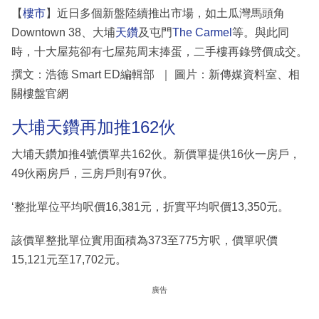
【
樓市
】近日多個新盤陸續推出市場，如土瓜灣馬頭角
Downtown 38、大埔
天鑽
及屯門
The Carmel
等。與此同
時，十大屋苑卻有七屋苑周末捧蛋，二手樓再錄劈價成交。
撰文：浩德 Smart ED編輯部 ｜ 圖片：新傳媒資料室、相
關樓盤官網
大埔天鑽再加推162伙
大埔天鑽加推4號價單共162伙。新價單提供16伙一房戶，
49伙兩房戶，三房戶則有97伙。
‘整批單位平均呎價16,381元，折實平均呎價13,350元。
該價單整批單位實用面積為373至775方呎，價單呎價
15,121元至17,702元。
廣告