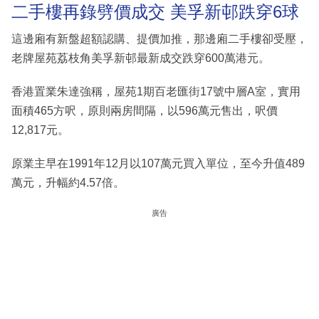
二手樓再錄劈價成交 美孚新邨跌穿6球
這邊廂有新盤超額認購、提價加推，那邊廂二手樓卻受壓，
老牌屋苑荔枝角美孚新邨最新成交跌穿600萬港元。
香港置業朱達強稱，屋苑1期百老匯街17號中層A室，實用
面積465方呎，原則兩房間隔，以596萬元售出，呎價
12,817元。
原業主早在1991年12月以107萬元買入單位，至今升值489
萬元，升幅約4.57倍。
廣告