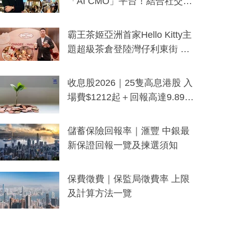
「AI CMO」平台！結合社交聆
聽與廣東話大模型 助中小企數
分鐘生成「貼地」宣傳短片
霸王茶姬亞洲首家Hello Kitty主
題超級茶倉登陸灣仔利東街 推
出首創「伯爵紅茶色」Hello Kitt
y及香港限定特調系列
收息股2026｜25隻高息港股 入
場費$1212起＋回報高達9.89
厘！持續更新
儲蓄保險回報率｜滙豐 中銀最
新保證回報一覽及揀選須知
保費徵費｜保監局徵費率 上限
及計算方法一覽