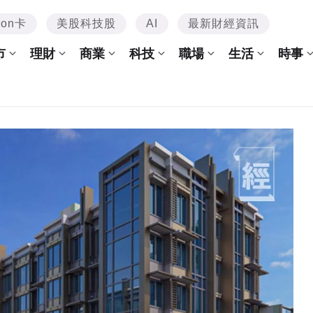
mon卡
美股科技股
AI
最新財經資訊
市
理財
商業
科技
職場
生活
時事