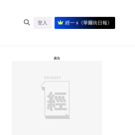
登入
經一 x《華爾街日報》
廣告