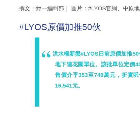
撰文：經一編輯部｜ 圖片：#LYOS官網、中原
#LYOS原價加推50伙
洪水橋新盤#LYOS日前原價加推5
地下連花園單位。該批單位定價40
售價介乎353至748萬元，折實呎價
16,541元。