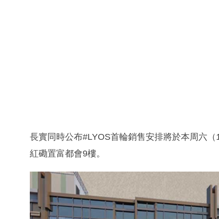
長實同時公布#LYOS首輪銷售安排將於本周六（1
紅磡置富都會9樓。