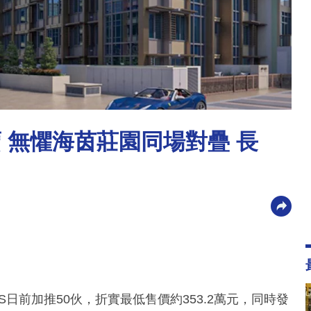
賣 無懼海茵莊園同場對疊 長
！
OS日前加推50伙，折實最低售價約353.2萬元，同時發