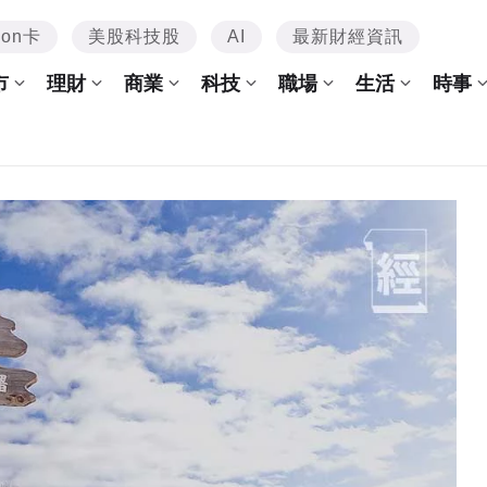
mon卡
美股科技股
AI
最新財經資訊
市
理財
商業
科技
職場
生活
時事