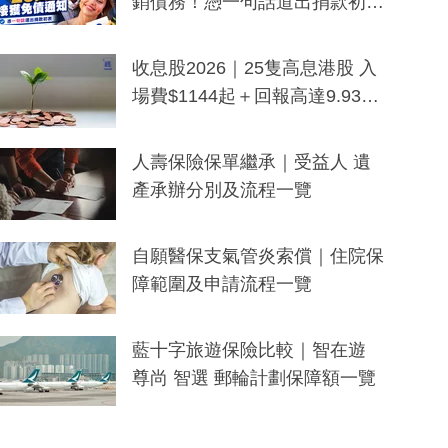
銷債務！憑一句話道出捐款初
衷：加州26萬人接獲免債通知、
一度被誤當詐騙手段
收息股2026｜25隻高息港股 入
場費$1144起＋回報高達9.93
厘！持續更新
人壽保險保單繼承｜受益人 遺
產承辦分別及流程一覽
自願醫保支氣管炎索償｜住院保
障範圍及申請流程一覽
藍十字旅遊保險比較｜智在遊
尊尚 智選 郵輪計劃保障額一覽