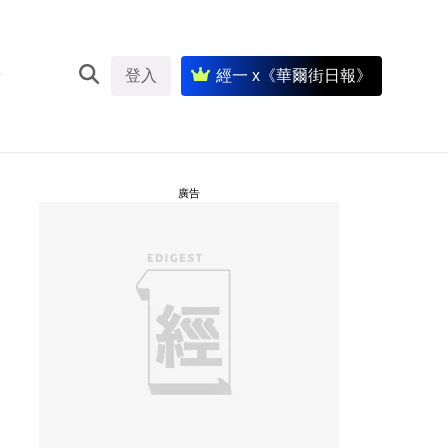
登入
經一 x《華爾街日報》
廣告