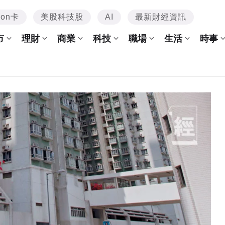
mon卡
美股科技股
AI
最新財經資訊
市
理財
商業
科技
職場
生活
時事