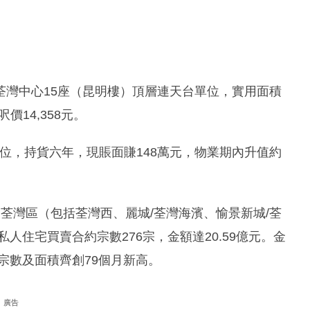
荃灣中心15座（昆明樓）頂層連天台單位，實用面積
價14,358元。
入單位，持貨六年，現賬面賺148萬元，物業期內升值約
荃灣區（包括荃灣西、麗城/荃灣海濱、愉景新城/荃
人住宅買賣合約宗數276宗，金額達20.59億元。金
，宗數及面積齊創79個月新高。
廣告