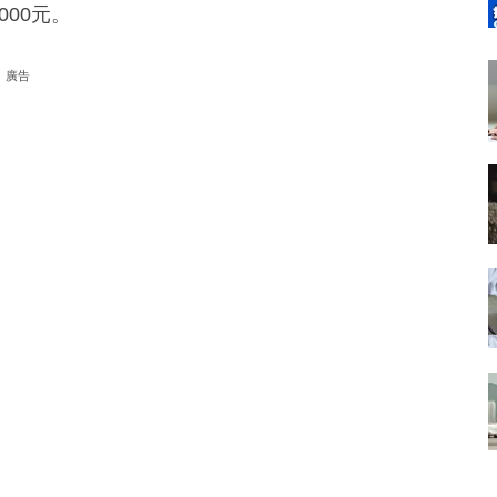
00元。
廣告