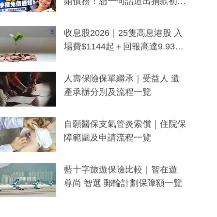
銷債務！憑一句話道出捐款初
衷：加州26萬人接獲免債通知、
一度被誤當詐騙手段
收息股2026｜25隻高息港股 入
場費$1144起＋回報高達9.93
厘！持續更新
人壽保險保單繼承｜受益人 遺
產承辦分別及流程一覽
自願醫保支氣管炎索償｜住院保
障範圍及申請流程一覽
藍十字旅遊保險比較｜智在遊
尊尚 智選 郵輪計劃保障額一覽