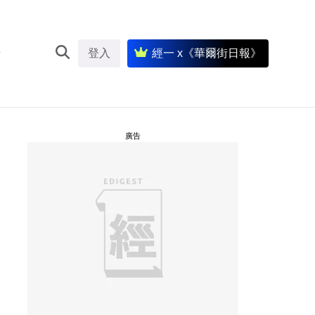
登入
經一 x《華爾街日報》
廣告