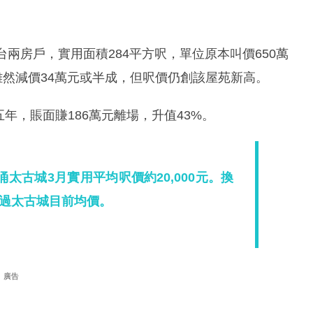
兩房戶，實用面積284平方呎，單位原本叫價650萬
，雖然減價34萬元或半成，但呎價仍創該屋苑新高。
五年，賬面賺186萬元離場，升值43%。
太古城3月實用平均呎價約20,000元。換
過太古城目前均價。
廣告