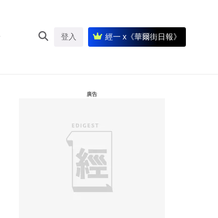
登入
經一 x《華爾街日報》
廣告