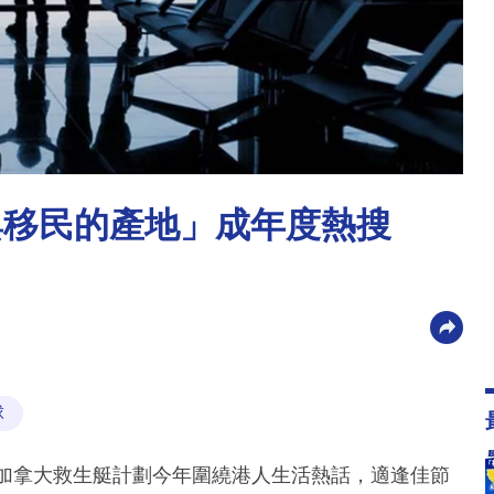
與移民的產地」成年度熱搜
？
球
及加拿大救生艇計劃今年圍繞港人生活熱話，適逢佳節