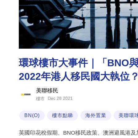
環球樓市大事件｜「BNO
2022年港人移民國大執位
美聯移民
Dec 28 2021
樓市
BN(O)
樓市點睇
海外置業
美聯環
英國印花稅假期、BNO移民政策、澳洲避風港