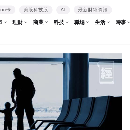
mon卡
美股科技股
AI
最新財經資訊
市
理財
商業
科技
職場
生活
時事