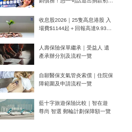
銷債務！憑一句話道出捐款初
衷：加州26萬人接獲免債通知、
一度被誤當詐騙手段
收息股2026｜25隻高息港股 入
場費$1144起＋回報高達9.93
厘！持續更新
人壽保險保單繼承｜受益人 遺
產承辦分別及流程一覽
自願醫保支氣管炎索償｜住院保
障範圍及申請流程一覽
藍十字旅遊保險比較｜智在遊
尊尚 智選 郵輪計劃保障額一覽