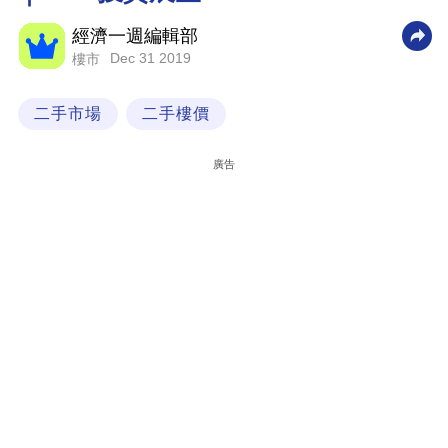
科
經濟一週編輯部
技
Dec 31 2019
樓市
職
二手市場
二手樓價
場
生
廣告
活
時
事
專
欄
訂
閱
專
區