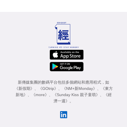
新傳媒集團的數碼平台包括多個網站和應用程式，如
《新假期》
、
《GOtrip》
、
《NM+新Monday》
、
《東方
新地》
、
《more》
、
《Sunday Kiss 親子童萌》
、
《經
濟一週》
。