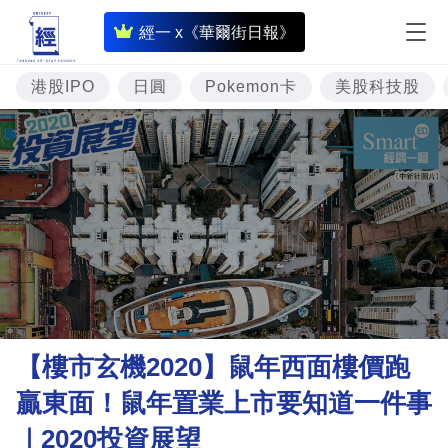
即
經一 x《華爾街日報》
時
財
港股IPO
日圓
Pokemon卡
美股科技股
經
專
題
投
資
樓
市
理
【樓市玄機2020】鼠年西面樓價跑
財
贏東面！鼠年置業上市要知道一件事
商
｜2020投資展望
業