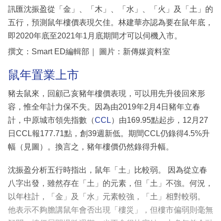
訊匯沈振盈從「金」、「木」、「水」、「火」及「土」的
五行，預測鼠年樓價表現欠佳。林建華亦認為要在鼠年底，
即2020年底至2021年1月底期間才可以伺機入市。
撰文：Smart ED編輯部｜ 圖片：新傳媒資料室
鼠年置業上市
豬去鼠來，回顧己亥豬年樓價表現，可以用先升後回來形
容，惟全年計力保不失。因為由2019年2月4日豬年立春
計，中原城市領先指數（
CCL
）由169.95點起步，12月27
日CCL報177.71點，創39週新低。期間CCL仍錄得4.5%升
幅（見圖）。換言之，豬年樓價仍然錄得升幅。
沈振盈分析五行時指出，鼠年「土」比較弱。 因為從立春
八字出發，雖然存在「土」的元素，但「土」不強。何況，
以年柱計，「金」及「水」元素較強，「土」相對較弱。
他表示不夠膽講鼠年會否出現「樓災」，但樓市偏弱則毫無