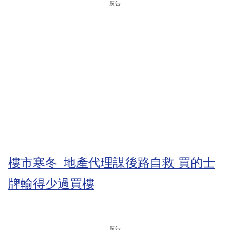
廣告
樓市寒冬 地產代理謀後路自救 買的士
牌輸得少過買樓
廣告