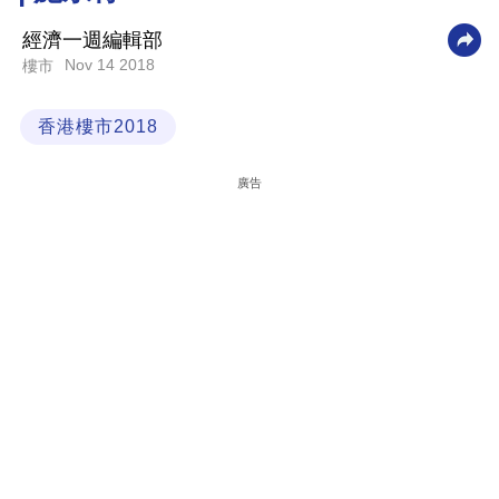
科
經濟一週編輯部
技
Nov 14 2018
樓市
職
香港樓市2018
場
生
廣告
活
時
事
專
欄
訂
閱
專
區