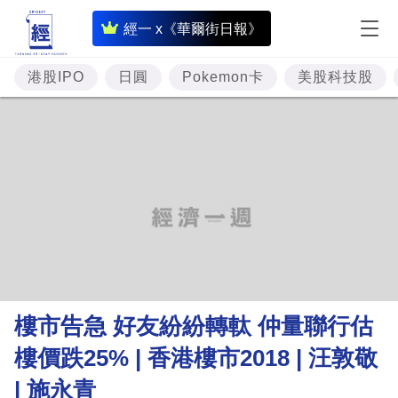
即
經一 x《華爾街日報》
時
財
港股IPO
日圓
Pokemon卡
美股科技股
經
專
題
投
資
樓
市
理
樓市告急 好友紛紛轉軚 仲量聯行估
財
樓價跌25% | 香港樓市2018 | 汪敦敬
商
| 施永青
業