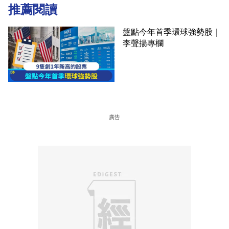
推薦閱讀
盤點今年首季環球強勢股｜
李聲揚專欄
廣告