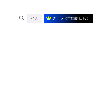
登入
經一 x《華爾街日報》