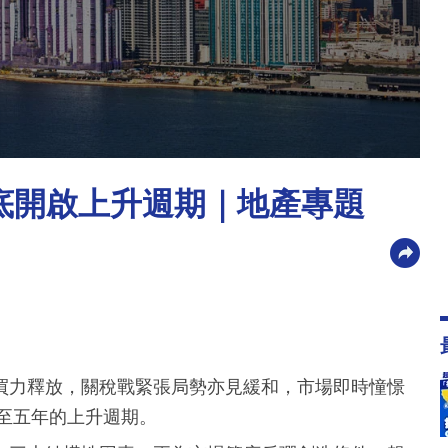
反底開啟上升週期｜地產專題
買力釋放，關稅戰緊張局勢亦見緩和，市場即時憧憬
四至五年的上升週期。