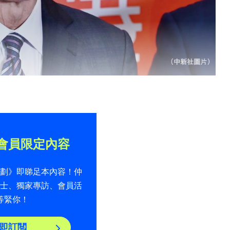
會員限定內容
計劃》即睇足本內容！仲
貼士、獨家專訪、會員活
等緊你！
即訂閲