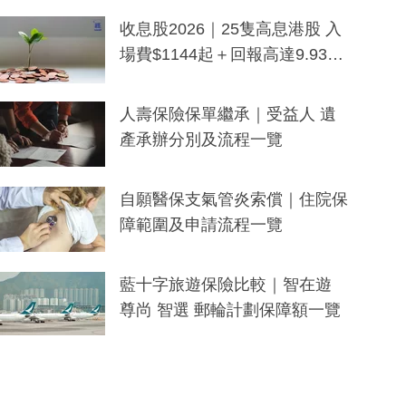
一度被誤當詐騙手段
收息股2026｜25隻高息港股 入
場費$1144起＋回報高達9.93
厘！持續更新
人壽保險保單繼承｜受益人 遺
產承辦分別及流程一覽
自願醫保支氣管炎索償｜住院保
障範圍及申請流程一覽
藍十字旅遊保險比較｜智在遊
尊尚 智選 郵輪計劃保障額一覽