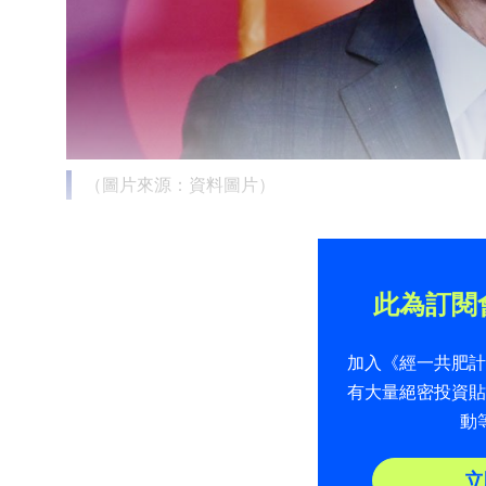
（圖片來源：資料圖片）
此為訂閱
加入《經一共肥
有大量絕密投資
動
立