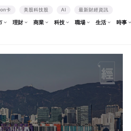
mon卡
美股科技股
AI
最新財經資訊
市
理財
商業
科技
職場
生活
時事