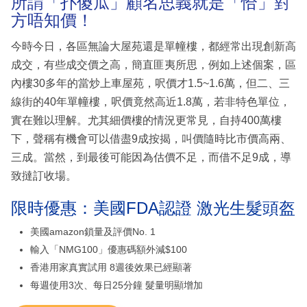
所謂「扑傻瓜」顧名思義就是「恰」對
方唔知價！
今時今日，各區無論大屋苑還是單幢樓，都經常出現創新高
成交，有些成交價之高，簡直匪夷所思，例如上述個案，區
內樓30多年的當炒上車屋苑，呎價才1.5~1.6萬，但二、三
線街的40年單幢樓，呎價竟然高近1.8萬，若非特色單位，
實在難以理解。尤其細價樓的情況更常見，自持400萬樓
下，聲稱有機會可以借盡9成按揭，叫價隨時比市價高兩、
三成。當然，到最後可能因為估價不足，而借不足9成，導
致撻訂收場。
限時優惠：美國FDA認證 激光生髮頭盔
美國amazon鎖量及評價No. 1
輸入「NMG100」優惠碼額外減$100
香港用家真實試用 8週後效果已經顯著
每週使用3次、每日25分鐘 髮量明顯增加