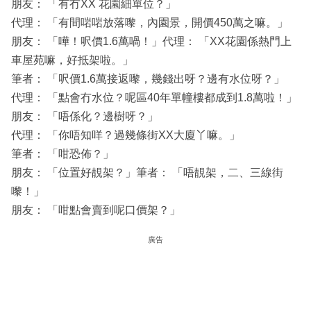
朋友： 「有冇XX 花園細單位？」
代理： 「有間啱啱放落嚟，內園景，開價450萬之嘛。」
朋友： 「嘩！呎價1.6萬喎！」代理： 「XX花園係熱門上
車屋苑嘛，好抵架啦。」
筆者： 「呎價1.6萬接返嚟，幾錢出呀？邊有水位呀？」
代理： 「點會冇水位？呢區40年單幢樓都成到1.8萬啦！」
朋友： 「唔係化？邊樹呀？」
代理： 「你唔知咩？過幾條街XX大廈丫嘛。」
筆者： 「咁恐佈？」
朋友： 「位置好靚架？」筆者： 「唔靚架，二、三線街
嚟！」
朋友： 「咁點會賣到呢口價架？」
廣告