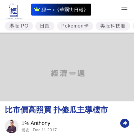
即
經一 x《華爾街日報》
時
財
港股IPO
日圓
Pokemon卡
美股科技股
經
專
題
投
資
樓
市
理
比市價高照買 扑傻瓜主導樓市
財
商
1% Anthony
Dec 11 2017
樓市
業