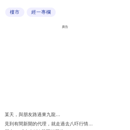
科
樓市
經一專欄
技
職
廣告
場
生
活
時
事
專
欄
訂
閱
某天，與朋友路過東九龍…
專
見到有間新開的代理，就走過去八吓行情…
區