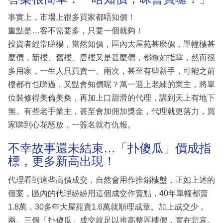
事實上，市場上很多買家都唔知價！
重點是…客不需要多，只要一個就夠！
投資者經常睇樓，當然知價，區內大屋苑甚麼價，單幢樓甚
麼價，新樓、舊樓、唐樓又是甚麼價，都瞭如指掌，然而很
多用家，一生人只買賣一、兩次，甚至有些新手，可能之前
樓都冇乜睇過，又點會知價呢？萬一遇上老練的業主，將單
位裝修得美倫美奐，再加上口甜滑的代理，講到天上有地下
無。有些老手業主，甚至會加佣加獎金，代理就更落力，買
家睇到心花怒放，一簽名就冇仇報。
不幸故事還未結束…「扑傻瓜」價成指
標，更多新高出現！
代理看到這些高價成交，自然會用作推銷樓盤，正如上述的
個案，區內的代理紛紛用這個成交作賣點，40年單幢都賣
1.8萬，30多年大屋苑賣1.6萬就順理成章。加上成交少，
兩、三個「扑傻瓜」成交就足以推高整區樓價，實在悲哀。