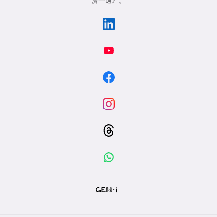
濟一週》
。