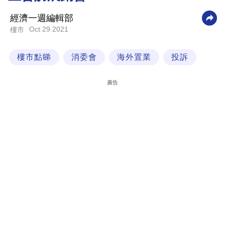
科
經濟一週編輯部
技
Oct 29 2021
樓市
職
樓市點睇
消委會
海外置業
投訴
場
生
廣告
活
時
事
專
欄
訂
閱
專
區