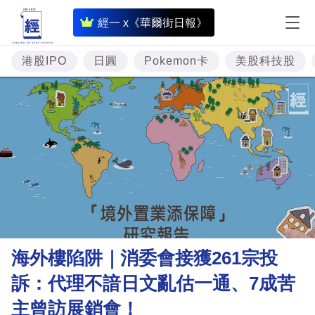
即
經一 x《華爾街日報》
時
財
港股IPO
日圓
Pokemon卡
美股科技股
經
專
題
投
資
樓
市
理
海外樓陷阱｜消委會接獲261宗投
財
訴：代理不諳日文亂估一通、7成苦
商
主曾訪展銷會！
業