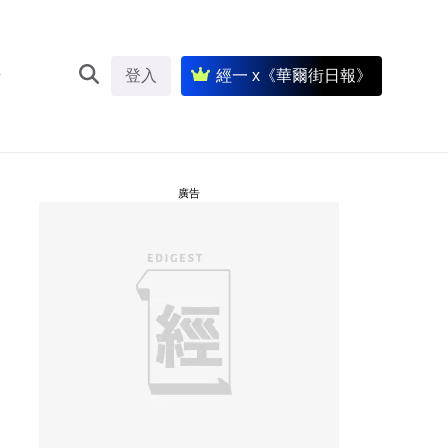
登入
經一 x《華爾街日報》
廣告