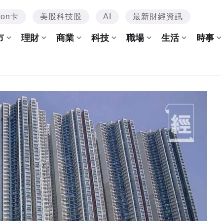
mon卡
美股科技股
AI
最新財經資訊
市
理財
商業
科技
職場
生活
時事