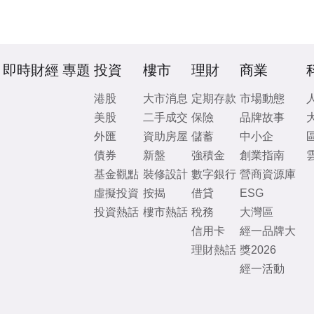
即時財經
專題
投資
樓市
理財
商業
港股
大市消息
定期存款
市場動態
美股
二手成交
保險
品牌故事
外匯
資助房屋
儲蓄
中小企
債券
新盤
強積金
創業指南
基金觀點
裝修設計
數字銀行
營商資源庫
虛擬投資
按揭
借貸
ESG
投資熱話
樓市熱話
稅務
大灣區
信用卡
經一品牌大
理財熱話
獎2026
經一活動