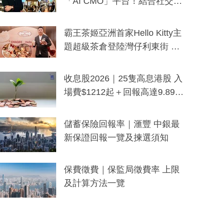
「AI CMO」平台！結合社交聆
聽與廣東話大模型 助中小企數
分鐘生成「貼地」宣傳短片
霸王茶姬亞洲首家Hello Kitty主
題超級茶倉登陸灣仔利東街 推
出首創「伯爵紅茶色」Hello Kitt
y及香港限定特調系列
收息股2026｜25隻高息港股 入
場費$1212起＋回報高達9.89
厘！持續更新
儲蓄保險回報率｜滙豐 中銀最
新保證回報一覽及揀選須知
保費徵費｜保監局徵費率 上限
及計算方法一覽