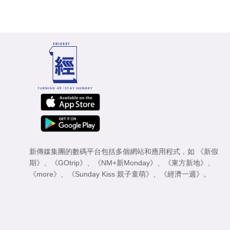
新傳媒集團的數碼平台包括多個網站和應用程式，如
《新假
期》
、
《GOtrip》
、
《NM+新Monday》
、
《東方新地》
、
《more》
、
《Sunday Kiss 親子童萌》
、
《經濟一週》
。