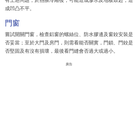
有上述問題，於熱脹冷縮後，可能造成滲水及地板鼓起，造
成凹凸不平。
門窗
嘗試開關門窗，檢查鋁窗的螺絲位、防水膠邊及窗鉸安裝是
否妥當；至於大門及房門，則需看能否關實，門鎖、門鉸是
否堅固及有沒有損壞，最後看門縫會否過大或過小。
廣告