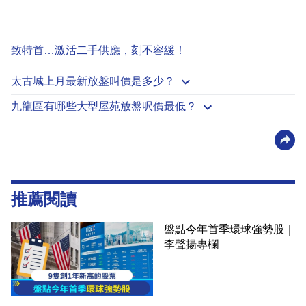
致特首…激活二手供應，刻不容緩！
太古城上月最新放盤叫價是多少？
九龍區有哪些大型屋苑放盤呎價最低？
推薦閱讀
盤點今年首季環球強勢股｜
李聲揚專欄