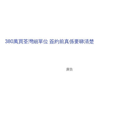
380萬買荃灣細單位 簽約前真係要睇清楚
廣告