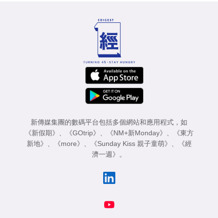
新傳媒集團的數碼平台包括多個網站和應用程式，如
《新假期》
、
《GOtrip》
、
《NM+新Monday》
、
《東方
新地》
、
《more》
、
《Sunday Kiss 親子童萌》
、
《經
濟一週》
。