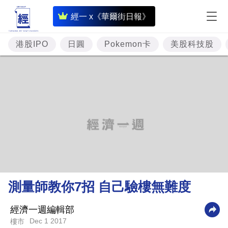
即
經一 x《華爾街日報》
時
財
港股IPO
日圓
Pokemon卡
美股科技股
經
專
題
投
資
樓
市
理
測量師教你7招 自己驗樓無難度
財
商
經濟一週編輯部
Dec 1 2017
樓市
業