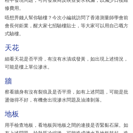
程中發現問題，可向發展商反映並要求執漏，以減少日後維
修費用。
唔想畀錢人幫你驗樓？今次小編就訪問了香港測量師學會前
會長何鉅業，醒大家七招驗樓貼士，等大家可以用自己嘅方
式驗樓。
天花
細看天花是否平滑，有沒有水漬或發黃，如出現上述情況，
可能是樓上單位滲水。
牆
察看牆身有沒有裂痕及是否平滑，如有上述問題，可能是批
盪做得不好，有機會出現滲水問題及油漆剝落。
地板
用手檢查地板，看地板與地板之間的連接是否緊黏石屎。如