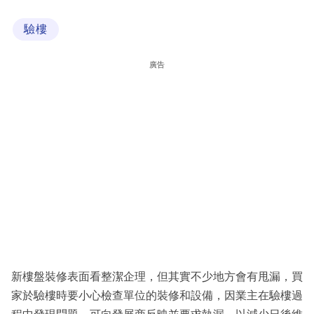
科
驗樓
技
職
廣告
場
生
活
時
事
專
欄
訂
閱
新樓盤裝修表面看整潔企理，但其實不少地方會有甩漏，買
專
家於驗樓時要小心檢查單位的裝修和設備，因業主在驗樓過
區