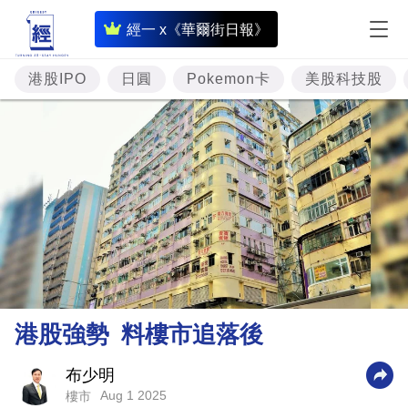
即
經一 x《華爾街日報》
時
財
港股IPO
日圓
Pokemon卡
美股科技股
經
專
題
投
資
樓
市
理
港股強勢 料樓市追落後
財
商
布少明
Aug 1 2025
樓市
業