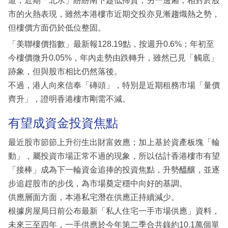
道，近期「北水」紛紛南下趁低掃貨；另一邊廂，相對於股
市的火熱表現，雖然本港樓市近期交投亦見漸趨熾熱之勢，
但樓價方面仍於低位整固。
「美聯樓價指數」最新報128.19點，按週升0.6%；年初至
今樓價微升0.05%，年內走勢由跌轉升，雖然已見「觸底」
跡象，但與股市相比仍然落後。
不過，港人向來信奉「磚頭」，特別是近期租務市場「量價
齊升」，證明香港樓市剛需不減。
有望成資金投資焦點
最近股市節節上升衍生出財富效應；加上基於資產板塊「輪
動」，屬投資市場正常不過的現象，所以估計香港樓市有望
「接棒」成為下一輪資金追捧的投資焦點，升勢醞釀，並逐
步追趕股市的步伐，為市場奠定穩中向好的基調。
供應層面方面，本港私宅潛在供應正持續減少。
根據房屋局日前公布最新「私人住宅一手市場供應」資料，
未來三至四年，一手供應於今年第二季合共錄約10.1萬個單