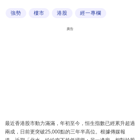
科
強勢
樓市
港股
經一專欄
技
職
廣告
場
生
活
時
事
專
欄
訂
閱
最近香港股市動力滿滿，年初至今，恒生指數已經累升超過
專
兩成，日前更突破25,000點的三年半高位。根據傳媒報
區