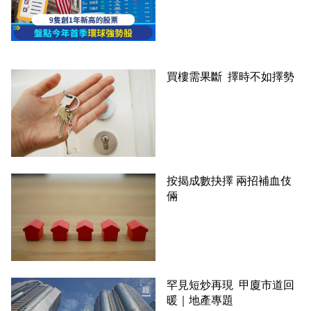
買樓需果斷 擇時不如擇勢
按揭成數抉擇 兩招補血伎
倆
罕見短炒再現 甲廈市道回
暖｜地產專題