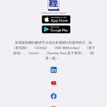
新傳媒集團的數碼平台包括多個網站和應用程式，如
《新假期》
、
《GOtrip》
、
《NM+新Monday》
、
《東方
新地》
、
《more》
、
《Sunday Kiss 親子童萌》
、
《經
濟一週》
。