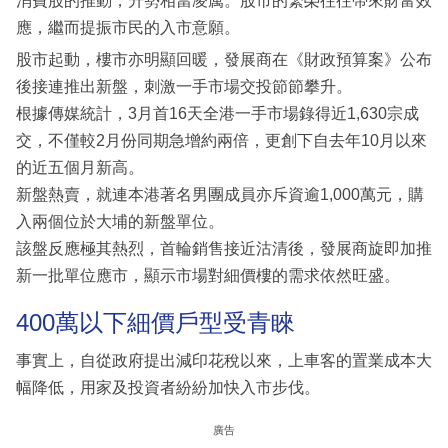
消費股的推動，升勢相當凌厲。股市的繁榮往往帶來財富效
應，繼而提振市民的入市意願。
股市起動，樓市亦明顯回暖，發展商在《財政預算案》公布
後接連推出新盤，刺激一手市場交投節節攀升。
根據傳媒統計，3月首16天全港一手市場錄得近1,630宗成
交，不僅較2月份同期急增約兩倍，更創下自去年10月以來
的近五個月新高。
新盤熱賣，就連本港著名男團成員亦斥資逾1,000萬元，購
入兩個位於大埔的新盤單位。
該盤反應極其熱烈，首輪銷售接近沽清後，發展商旋即加推
新一批單位應市，顯示市場對細價樓的需求依然旺盛。
400萬以下細價戶型受青睞
事實上，自從政府提出減印花稅以來，上車客的置業成本大
幅降低，用家及投資者紛紛加快入市步伐。
廣告