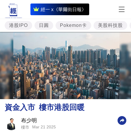
即
經一 x《華爾街日報》
時
財
港股IPO
日圓
Pokemon卡
美股科技股
經
專
題
投
資
樓
市
理
資金入市 樓市港股回暖
財
商
布少明
Mar 21 2025
樓市
業