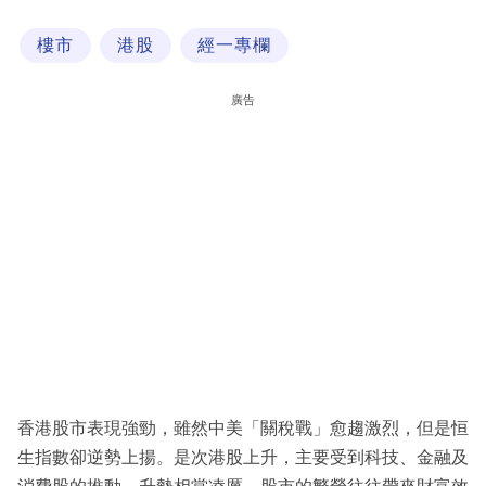
科
樓市
港股
經一專欄
技
職
廣告
場
生
活
時
事
專
欄
訂
閱
香港股市表現強勁，雖然中美「關稅戰」愈趨激烈，但是恒
專
生指數卻逆勢上揚。是次港股上升，主要受到科技、金融及
區