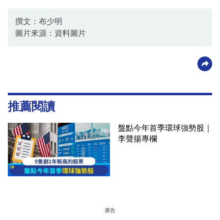
撰文：布少明
圖片來源：資料圖片
推薦閱讀
盤點今年首季環球強勢股｜
李聲揚專欄
廣告