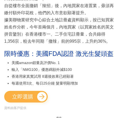
自從樓市全面撤銷「辣招」後，內地買家在港置業，毋須再
繳付額外印花稅，他們的入市意欲顯著提升。
據美聯物業研究中心綜合土地註冊處資料顯示，按已知買家
姓名作分析，今年首兩個月，內地買家（以買家姓名的英文
拼音鑒別）在香港樓市一、二手住宅註冊量，合共錄得
1,356宗，較去年同期「撤辣」前的995宗，上升約36%。
限時優惠：美國FDA認證 激光生髮頭盔
美國amazon鎖量及評價No. 1
輸入「NMG100」優惠碼額外減$100
香港用家真實試用 8週後效果已經顯著
每週使用3次、每日25分鐘 髮量明顯增加
立即選購
資料由客戶提供
廣告