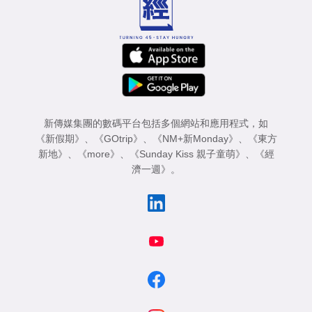
新傳媒集團的數碼平台包括多個網站和應用程式，如
《新假期》
、
《GOtrip》
、
《NM+新Monday》
、
《東方
新地》
、
《more》
、
《Sunday Kiss 親子童萌》
、
《經
濟一週》
。