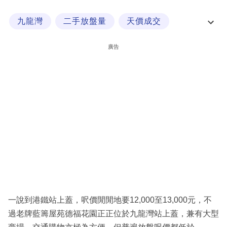
科
九龍灣
二手放盤量
天價成交
技
得寶花園
職
廣告
場
生
活
時
事
專
欄
訂
閱
一說到港鐵站上蓋，呎價閒閒地要12,000至13,000元，不
專
過老牌藍籌屋苑德福花園正正位於九龍灣站上蓋，兼有大型
區