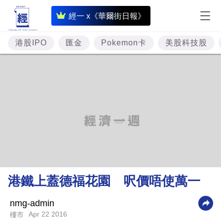
即
經一 x《華爾街日報》
時
財
港股IPO
匯金
Pokemon卡
美股科技股
經
專
題
投
資
樓
市
理
港鐵上蓋德福花園 呎價唔使萬一
財
商
nmg-admin
Apr 22 2016
樓市
業