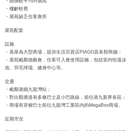
・開價較平均叫價高
・樓齡較舊
・屋苑缺乏住客會所
屋苑配套
設施
・基座為大型商場，提供生活百貨店PIAGO及各類商舖；
・屋苑毗鄰德藝會，住客可入會使用設施，包括室內恒溫泳
池、羽毛球場、健身中心等。
交通
・毗鄰港鐵九龍灣站；
・對出觀塘道有多條巴士及小巴路線，前往港九新界各區；
・商場有穿梭巴士前往九龍灣工業區內的MegaBox商場。
近期市況