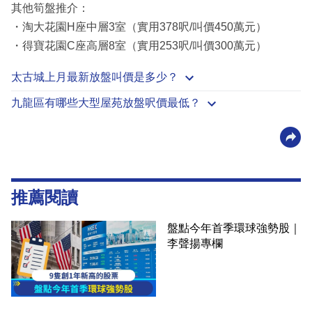
其他筍盤推介：
・淘大花園H座中層3室（實用378呎/叫價450萬元）
・得寶花園C座高層8室（實用253呎/叫價300萬元）
太古城上月最新放盤叫價是多少？
九龍區有哪些大型屋苑放盤呎價最低？
推薦閱讀
盤點今年首季環球強勢股｜
李聲揚專欄