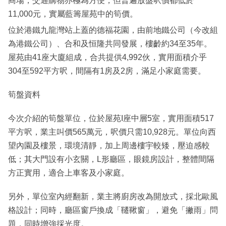
商場，交通購物亦極為方便，但普遍放盤呎價都低於
11,000元，實屬藍籌屋苑中的筍價。
位於港鐵九龍灣站上蓋的德福花園，由前地鐵公司（今改組
為港鐵公司）、合和及恒隆共同發展，樓齡約34至35年。
屋苑由41座大廈組成，合共提供4,992伙，實用面積介乎
304至592平方呎，間隔有1房及2房，滿足小家庭需要。
筍盤資料
今次介紹的筍盤單位，位於屋苑I座中層5室，實用面積517
平方呎，業主叫價565萬元，呎價只需10,928元。單位向西
望內園及樓景，環境清靜，加上周邊樓宇較矮，壓迫感較
低；其大門設有小玄關，L形廳區，眼鏡房設計，整體間隔
方正實用，適合上車客及小家庭。
另外，單位室內經翻新，業主將廚房改為開放式，採北歐風
格設計；同時，廳區窗戶換成「韆鞦窗」，避免「撇雨」問
題，同時增強採光度。