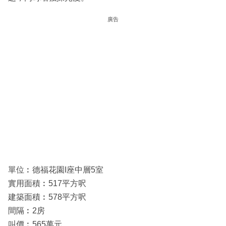
廣告
單位︰德福花園I座中層5室
實用面積︰517平方呎
建築面積︰578平方呎
間隔︰2房
叫價︰565萬元