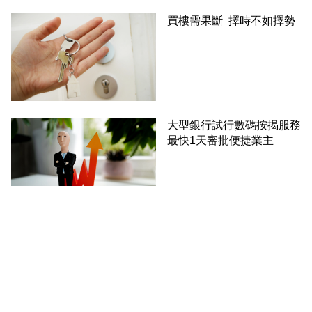
買樓需果斷 擇時不如擇勢
大型銀行試行數碼按揭服務
最快1天審批便捷業主
按揭成數抉擇 兩招補血伎
倆