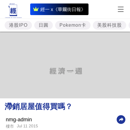
即
經一 x《華爾街日報》
時
財
港股IPO
日圓
Pokemon卡
美股科技股
經
專
題
投
資
樓
市
理
滯銷居屋值得買嗎？
財
商
nmg-admin
Jul 11 2015
樓市
業