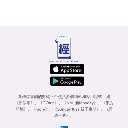
新傳媒集團的數碼平台包括多個網站和應用程式，如
《新假期》
、
《GOtrip》
、
《NM+新Monday》
、
《東方
新地》
、
《more》
、
《Sunday Kiss 親子童萌》
、
《經
濟一週》
。