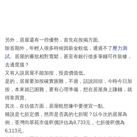
另外，居屋還有一些優勢，首先在按揭方面。
除首期外，年輕人很多時候因薪金較低，通過不了
壓力測
試
。居屋的審批相對寬鬆，甚至有銀行借多筆錢可作裝修，
去邊度搵？
又有人說居屋不能加按，投資價值低。
是的，居屋要加按確實困難，不過，話說回頭，今時今日加
按，本來就已困難，要有心理準備，想在居屋身上賺錢，就
得靠買賣。
其次，在估值方面，居屋較想像中要便宜一點。
雖說是七折定價，然而是否真的七折呢？以今次的居屋為
例，荃灣尚翠苑市值呎價評估為8,733元，七折後呎價為
6,113元。