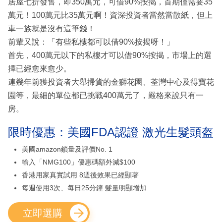
居屋七折發售，即350萬元，可借90%按揭，首期僅需要35
萬元！100萬元比35萬元啊！資深投資者當然當散紙，但上
車一族就是沒有這筆錢！
前輩又說：「有些私樓都可以借90%按揭呀！」
首先，400萬元以下的私樓才可以借90%按揭，市場上的選
擇已經愈來愈少。
連幾年前獲投資者大舉掃貨的金獅花園、荃灣中心及得寶花
園等，最細的單位都已挑戰400萬元了，嚴格來說只有一
房。
限時優惠：美國FDA認證 激光生髮頭盔
美國amazon鎖量及評價No. 1
輸入「NMG100」優惠碼額外減$100
香港用家真實試用 8週後效果已經顯著
每週使用3次、每日25分鐘 髮量明顯增加
立即選購