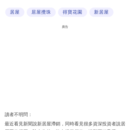
科
居屋
居屋攪珠
得寶花園
新居屋
技
職
廣告
場
生
活
時
事
專
欄
訂
閱
讀者不明問：
專
最近看見新聞說新居屋滯銷，同時看見很多資深投資者說居
區