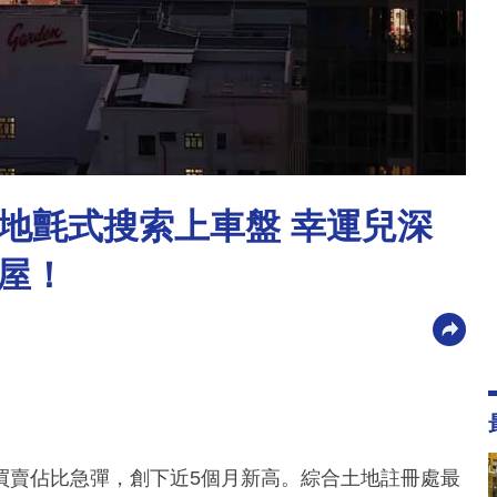
地氈式搜索上車盤 幸運兒深
居屋！
買賣佔比急彈，創下近5個月新高。綜合土地註冊處最