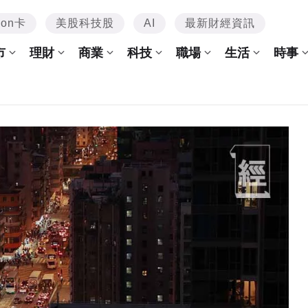
mon卡
美股科技股
AI
最新財經資訊
市
理財
商業
科技
職場
生活
時事