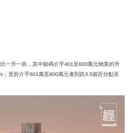
一升一跌，其中銀碼介乎401至600萬元物業的升
8%；至於介乎601萬至800萬元者則跌3.5個百分點至