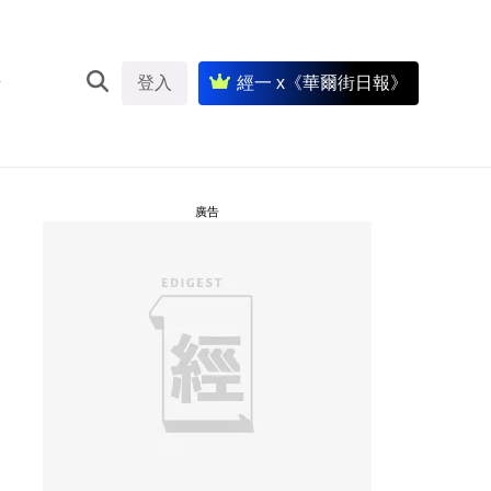
登入
經一 x《華爾街日報》
廣告