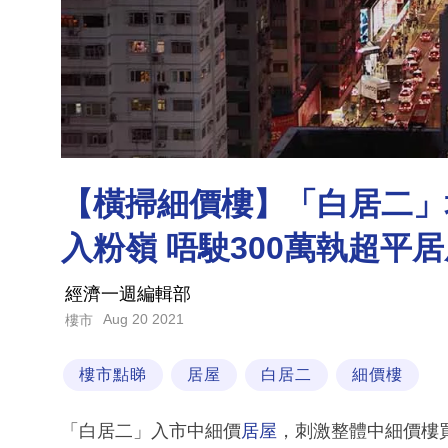
【橫掃細價樓】「白居二」
入粉嶺 唔駛300萬執超平
經濟一週編輯部
Aug 20 2021
樓市
樓市點睇
居屋
白居二
細價樓
「白居二」入市中細價
居屋
，刺激整體中細價樓