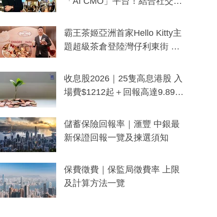
「AI CMO」平台！結合社交聆
聽與廣東話大模型 助中小企數
分鐘生成「貼地」宣傳短片
霸王茶姬亞洲首家Hello Kitty主
題超級茶倉登陸灣仔利東街 推
出首創「伯爵紅茶色」Hello Kitt
y及香港限定特調系列
收息股2026｜25隻高息港股 入
場費$1212起＋回報高達9.89
厘！持續更新
儲蓄保險回報率｜滙豐 中銀最
新保證回報一覽及揀選須知
保費徵費｜保監局徵費率 上限
及計算方法一覽