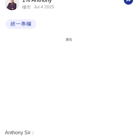
1% Anthony
Jul 4 2025
樓市
科
技
經一專欄
職
場
廣告
生
活
時
事
專
欄
訂
閱
專
Anthony Sir：
區