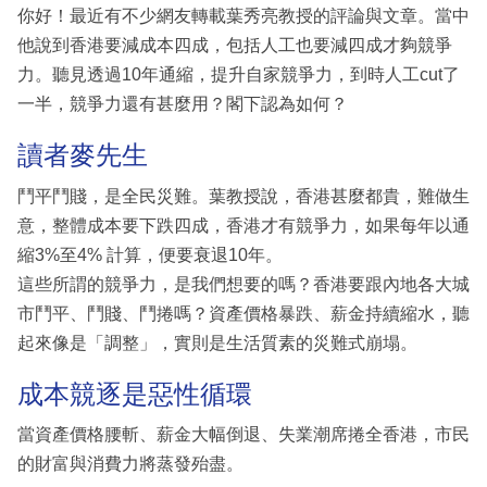
你好！最近有不少網友轉載葉秀亮教授的評論與文章。當中
他說到香港要減成本四成，包括人工也要減四成才夠競爭
力。聽見透過10年通縮，提升自家競爭力，到時人工cut了
一半，競爭力還有甚麼用？閣下認為如何？
讀者麥先生
鬥平鬥賤，是全民災難。葉教授說，香港甚麼都貴，難做生
意，整體成本要下跌四成，香港才有競爭力，如果每年以通
縮3%至4% 計算，便要衰退10年。
這些所謂的競爭力，是我們想要的嗎？香港要跟內地各大城
市鬥平、鬥賤、鬥捲嗎？資產價格暴跌、薪金持續縮水，聽
起來像是「調整」，實則是生活質素的災難式崩塌。
成本競逐是惡性循環
當資產價格腰斬、薪金大幅倒退、失業潮席捲全香港，市民
的財富與消費力將蒸發殆盡。