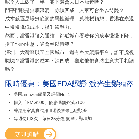
呢？人工砍了一半，閣下還會去日本旅遊嗎？
鬥平鬥賤是無底深洞，你跌四成，人家可會坐以待斃？
成本競逐是場無底洞的惡性循環。葉教授預想，香港在衰退
中慢慢降低成本，提升競爭力。
然而，當香港陷入通縮，鄰近城市看著你的成本慢慢下降，
搶了他的生意，豈會坐以待斃？
深圳、大灣區以至全國城市，還有各大網購平台，誰不虎視
眈眈？當香港的成本下跌四成，難道他們會將生意拱手相讓
嗎？
限時優惠：美國FDA認證 激光生髮頭盔
美國amazon鎖量及評價No. 1
輸入「NMG100」優惠碼額外減$100
香港用家真實試用 8週後效果已經顯著
每週使用3次、每日25分鐘 髮量明顯增加
立即選購