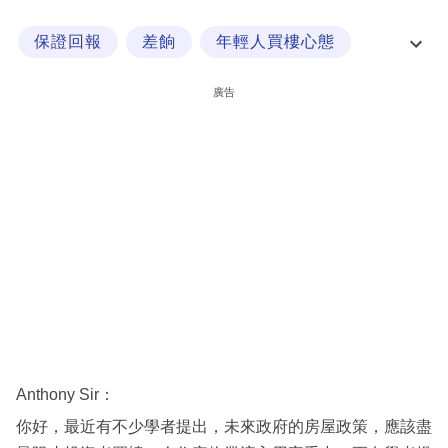
科
保證回報
差餉
年輕人買樓心態
技
投資回報
職
廣告
場
生
活
時
事
專
欄
訂
閱
Anthony Sir：
專
你好，最近有不少學者提出，未來政府的房屋政策，應該盡
區