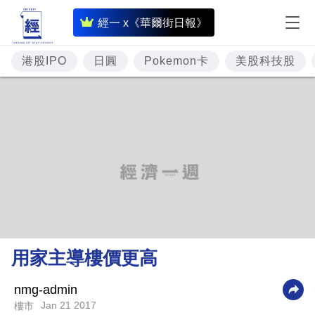
即
經一 x《華爾街日報》
時
財
港股IPO
日圓
Pokemon卡
美股科技股
經
專
題
投
資
樓
市
理
用家主導樓價更高
財
商
nmg-admin
Jan 21 2017
樓市
業