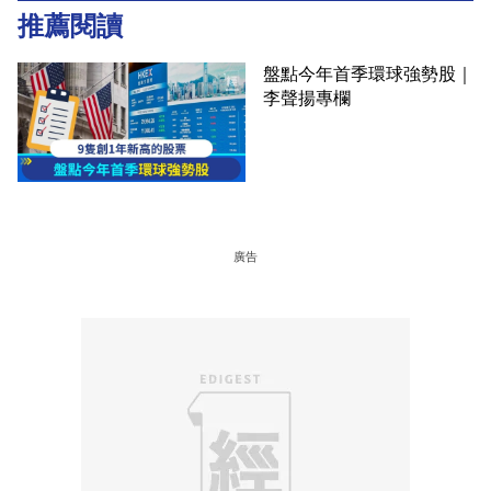
推薦閱讀
盤點今年首季環球強勢股｜
李聲揚專欄
廣告