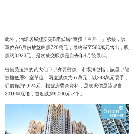
此外，油塘居屋鯉安苑B座低層4室獲「白居二」承接，該
單位在6月份放盤叫價720萬元，最終減至580萬元售出，呎
價約8,923元。是次成交呎價是自去年4月後最低。
曾備受追捧的黃大仙下邨亦要劈價，市場消息指，該屋邨龍
豐樓低層21室單位，兩度減價共67萬元，以248萬元易手，
呎價僅約5,624元。根據房委會資料，是次呎價是該邨自
2016年底後，首度跌穿6,000元水平。