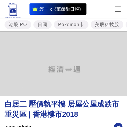
即
經一 x《華爾街日報》
時
財
港股IPO
日圓
Pokemon卡
美股科技股
經
專
題
投
資
樓
市
理
白居二 壓價執平樓 居屋公屋成跌市
財
重災區 | 香港樓市2018
商
業