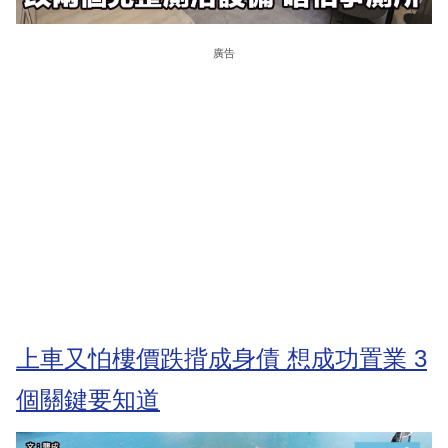
廣告
上車又怕樓價跌揹成身債 想成功置業 3
個關鍵要知道