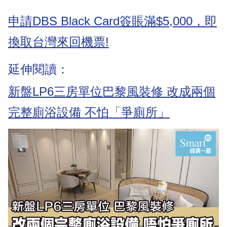
申請DBS Black Card簽賬滿$5,000，即
換取台灣來回機票!
延伸閱讀：
新盤LP6三房單位巴黎風裝修 改成兩個
完整廁浴設備 不怕「爭廁所」