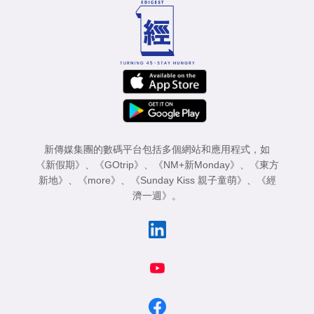
新傳媒集團的數碼平台包括多個網站和應用程式，如
《新假期》
、
《GOtrip》
、
《NM+新Monday》
、
《東方
新地》
、
《more》
、
《Sunday Kiss 親子童萌》
、
《經
濟一週》
。