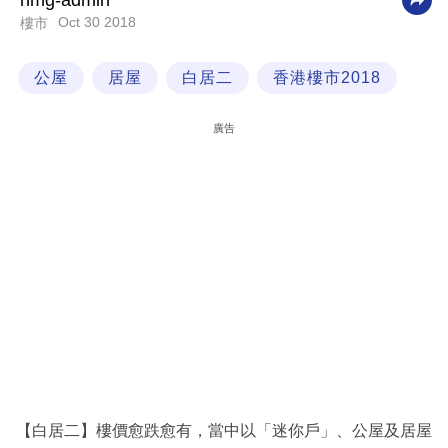
nmg-admin
Oct 30 2018
樓市
科
技
公屋
居屋
白居二
香港樓市2018
職
場
廣告
生
活
時
事
專
欄
訂
閱
專
【白居二】樓價愈跌愈有，當中以「迷你戶」、公屋及居屋
區