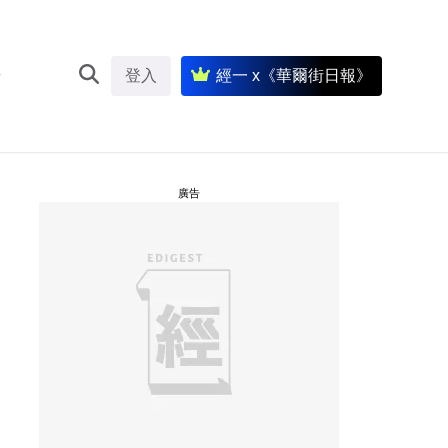
登入
經一 x《華爾街日報》
廣告