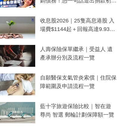
銷債務！憑一句話道出捐款初
衷：加州26萬人接獲免債通知、
一度被誤當詐騙手段
收息股2026｜25隻高息港股 入
場費$1144起＋回報高達9.93
厘！持續更新
人壽保險保單繼承｜受益人 遺
產承辦分別及流程一覽
自願醫保支氣管炎索償｜住院保
障範圍及申請流程一覽
藍十字旅遊保險比較｜智在遊
尊尚 智選 郵輪計劃保障額一覽