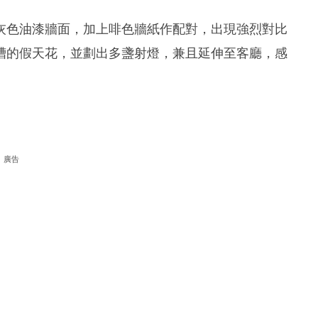
灰色油漆牆面，加上啡色牆紙作配對，出現強烈對比
槽的假天花，並劃出多盞射燈，兼且延伸至客廳，感
廣告