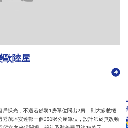
變歐陸屋
窗戶採光，不過若然將1房單位間出2房，則大多數犧
秀茂坪安達邨一個350呎公屋單位，設計師於無改動
保留室內光猛開揚，設計及裝修費用約25萬元。